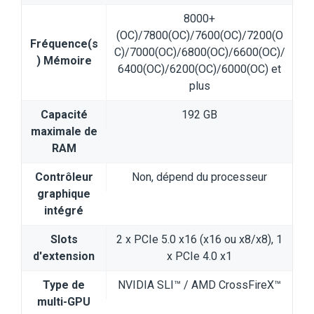
8000+
(OC)/7800(OC)/7600(OC)/7200(O
Fréquence(s
C)/7000(OC)/6800(OC)/6600(OC)/
) Mémoire
6400(OC)/6200(OC)/6000(OC) et
plus
Capacité
192 GB
maximale de
RAM
Contrôleur
Non, dépend du processeur
graphique
intégré
Slots
2 x PCIe 5.0 x16 (x16 ou x8/x8), 1
d'extension
x PCIe 4.0 x1
Type de
NVIDIA SLI™ / AMD CrossFireX™
multi-GPU