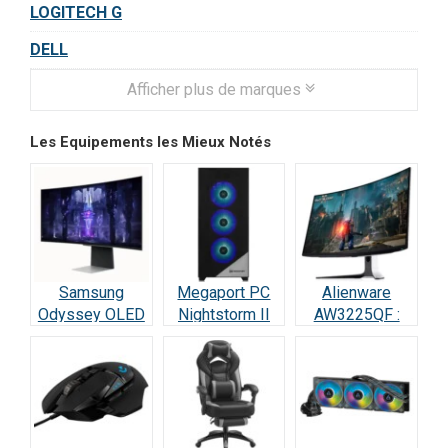
LOGITECH G
DELL
Afficher plus de marques
Les Equipements les Mieux Notés
Samsung
Megaport PC
Alienware
Odyssey OLED
Nightstorm II
AW3225QF :
G8 : Écran Ultra-
Intel Core i9 :
Test Écran
Performant –
Test et Avis
Gaming QD-
Test & Avis
OLED 4K 240Hz