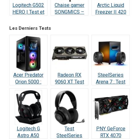
Logitech G502
Chaise gamer
Arctic Liquid
HERO | Test et
SONGMICS –
Freezer II 420
Avis : Le
Test et Avis
RGB – Test et
Champion des
Avis
Les Derniers Tests
Gamers
Acer Predator
Radeon RX
SteelSeries
Orion 5000 :
9060 XT Test
Arena 7 : Test
Test Complet
Avis 2026 : la
2026 —
RTX 5070
meilleure carte
Vraiment
(2026)
à 498 € ?
incroyable ?
Logitech G
Test
PNY GeForce
Astro A50
SteelSeries
RTX 4070