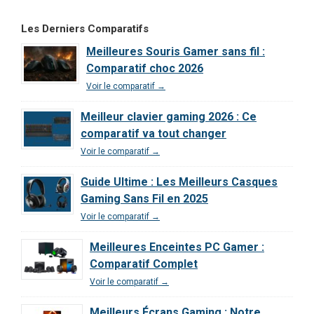
Lightspeed :
Arctis Nova 5
SUPER : Test &
Notre Test
Wireless : Le
Avis Ultime
Les Derniers Comparatifs
Complet et Avis
meilleur rapport
Meilleures Souris Gamer sans fil :
2026
qualité/prix de
Comparatif choc 2026
2026 ?
Voir le comparatif →
Meilleur clavier gaming 2026 : Ce
comparatif va tout changer
Voir le comparatif →
Guide Ultime : Les Meilleurs Casques
Gaming Sans Fil en 2025
Voir le comparatif →
Meilleures Enceintes PC Gamer :
Comparatif Complet
Voir le comparatif →
Meilleurs Écrans Gaming : Notre