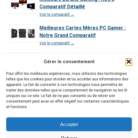
Comparatif Détaillé
Voir le comparatif →
Meilleures Cartes Mères PC Gamer :
Notre Grand Comparatif
Voir le comparatif →
Comparatif des Processeurs pour le
Gérer le consentement
Gaming : Guide Ultime
Voir le comparatif →
Pour offrir les meilleures expériences, nous utilisons des technologies
telles que les cookies pour stocker et/ou accéder aux informations des
Comparatif Exclusif | Les 3 Meilleurs
appareils. Le fait de consentir à ces technologies nous permettra de
traiter des données telles que le comportement de navigation ou les ID
PC Gamer Décryptés
uniques sur ce site. Le fait de ne pas consentir ou de retirer son
Voir le comparatif →
consentement peut avoir un effet négatif sur certaines caractéristiques
et fonctions.
Accepter