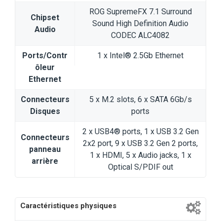
ROG SupremeFX 7.1 Surround
Chipset
Sound High Definition Audio
Audio
CODEC ALC4082
Ports/Contr
1 x Intel® 2.5Gb Ethernet
ôleur
Ethernet
Connecteurs
5 x M.2 slots, 6 x SATA 6Gb/s
Disques
ports
2 x USB4® ports, 1 x USB 3.2 Gen
Connecteurs
2x2 port, 9 x USB 3.2 Gen 2 ports,
panneau
1 x HDMI, 5 x Audio jacks, 1 x
arrière
Optical S/PDIF out
Caractéristiques physiques