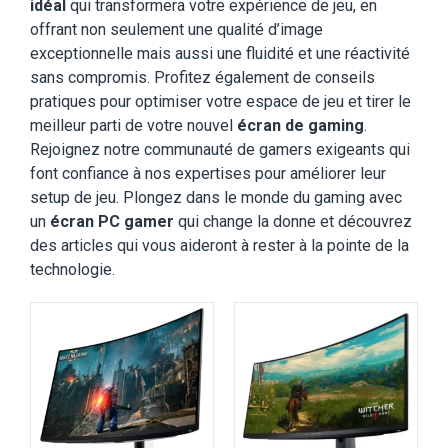
idéal
qui transformera votre expérience de jeu, en
Taille de l'écran:
32 pouces
Taille de l'écran:
34 pouces
offrant non seulement une qualité d’image
Résolution:
3840 x 2160
Résolution:
3440 x 1440 pixels (UWQHD)
exceptionnelle mais aussi une fluidité et une réactivité
Type d'écran:
QD-OLED incurvé
Type d'écran:
QD-OLED incurvé (1800R)
sans compromis. Profitez également de conseils
Taux de rafraichissement:
240 Hz
Taux de rafraichissement:
165
pratiques pour optimiser votre espace de jeu et tirer le
Temps de réponse:
0,03 ms
Temps de réponse:
0,1 ms (gris à gris)
meilleur parti de votre nouvel
écran de gaming
.
View Details →
View Details →
Rejoignez notre communauté de gamers exigeants qui
font confiance à nos expertises pour améliorer leur
setup de jeu. Plongez dans le monde du gaming avec
un
écran PC gamer
qui change la donne et découvrez
des articles qui vous aideront à rester à la pointe de la
technologie.
Taille de l'écran:
34 pouces
Taille de l'écran:
34 pouces
Résolution:
3440 x 1440 pixels
Résolution:
UWQHD (3440 x 1440)
Type d'écran:
Moniteur incurvé ultra-large
Type d'écran:
OLED
Taux de rafraichissement:
180 Hz
Taux de rafraichissement:
240
Temps de réponse:
0,5 ms
Temps de réponse:
0,03 ms (GtG)