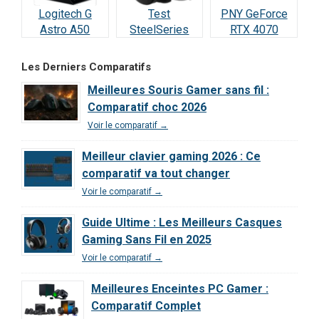
Logitech G
Test
PNY GeForce
Astro A50
SteelSeries
RTX 4070
Lightspeed :
Arctis Nova 5
SUPER : Test &
Notre Test
Wireless : Le
Avis Ultime
Les Derniers Comparatifs
Complet et Avis
meilleur rapport
Meilleures Souris Gamer sans fil :
2026
qualité/prix de
Comparatif choc 2026
2026 ?
Voir le comparatif →
Meilleur clavier gaming 2026 : Ce
comparatif va tout changer
Voir le comparatif →
Guide Ultime : Les Meilleurs Casques
Gaming Sans Fil en 2025
Voir le comparatif →
Meilleures Enceintes PC Gamer :
Comparatif Complet