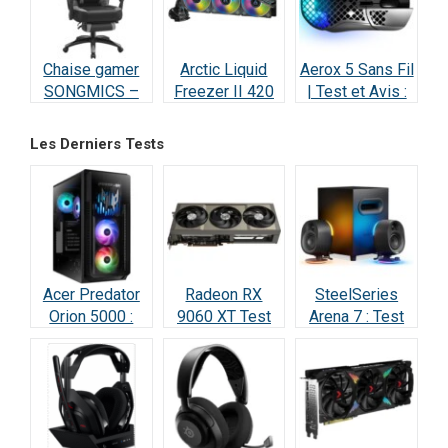
Chaise gamer
Arctic Liquid
Aerox 5 Sans Fil
SONGMICS –
Freezer II 420
| Test et Avis :
Test et Avis
RGB – Test et
Performance
Avis
Ultime
Les Derniers Tests
Acer Predator
Radeon RX
SteelSeries
Orion 5000 :
9060 XT Test
Arena 7 : Test
Test Complet
Avis 2026 : la
2026 —
RTX 5070
meilleure carte
Vraiment
(2026)
à 498 € ?
incroyable ?