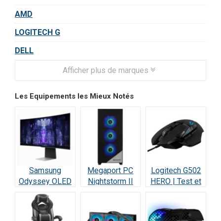
AMD
LOGITECH G
DELL
Afficher plus de marques
Les Equipements les Mieux Notés
Samsung
Megaport PC
Logitech G502
Odyssey OLED
Nightstorm II
HERO | Test et
G8 : Écran Ultra-
Intel Core i9 :
Avis : Le
Performant –
Test et Avis
Champion des
Test & Avis
Gamers