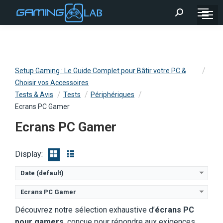
Recherche
:
Setup Gaming : Le Guide Complet pour Bâtir votre PC &
Choisir vos Accessoires
Tests & Avis
Tests
Périphériques
Ecrans PC Gamer
Ecrans PC Gamer
Display:
Date (default)
Ecrans PC Gamer
Découvrez notre sélection exhaustive d’
écrans PC
pour gamers
, conçue pour répondre aux exigences