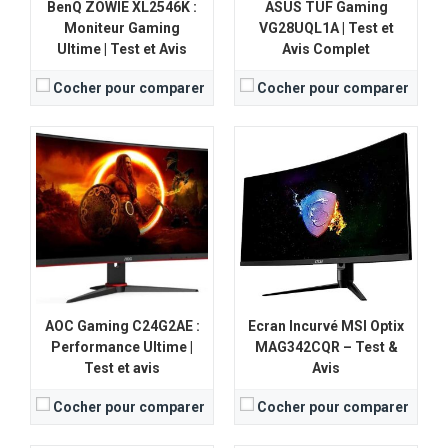
BenQ ZOWIE XL2546K :
ASUS TUF Gaming
Moniteur Gaming
VG28UQL1A | Test et
Ultime | Test et Avis
Avis Complet
Cocher pour comparer
Cocher pour comparer
Taille de l'écran:
23,8 Pouces
Taille de l'écran:
24 Pouces
Résolution:
1920 x 1080
Résolution:
1920 x 1080
Type d'écran:
LCD
Type d'écran:
LED
Taux de rafraichissement:
165Hz
Taux de rafraichissement:
100
Temps de réponse:
1ms
Temps de réponse:
1 ms (VRV)
View Details →
View Details →
AOC Gaming C24G2AE :
Ecran Incurvé MSI Optix
Performance Ultime |
MAG342CQR – Test &
Test et avis
Avis
Cocher pour comparer
Cocher pour comparer