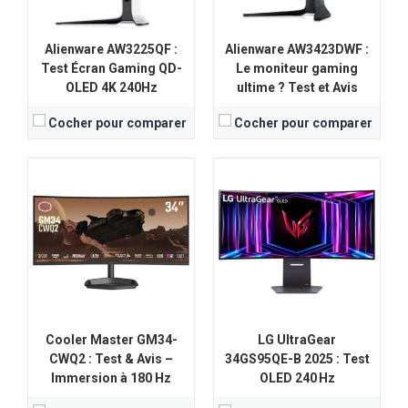
View Details →
View Details →
Alienware AW3225QF :
Alienware AW3423DWF :
Test Écran Gaming QD-
Le moniteur gaming
OLED 4K 240Hz
ultime ? Test et Avis
Cocher pour comparer
Cocher pour comparer
Taille de l'écran:
24.5 pouces
Taille de l'écran:
24,5 pouces
Résolution:
1920 x 1080 (Full HD)
Résolution:
Full HD (1920x1080)
Type d'écran:
TN (Twisted Nematic)
Type d'écran:
Fast IPS
Taux de rafraichissement:
360Hz
Taux de rafraichissement:
360
Temps de réponse:
0.5 ms
Temps de réponse:
0,5 ms
View Details →
View Details →
Cooler Master GM34-
LG UltraGear
CWQ2 : Test & Avis –
34GS95QE-B 2025 : Test
Immersion à 180 Hz
OLED 240 Hz