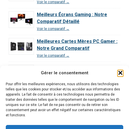
Voir le comparatif →
Meilleurs Écrans Gaming : Notre
Comparatif Détaillé
Voir le comparatif →
Meilleures Cartes Mères PC Gamer :
Notre Grand Comparatif
Voir le comparatif →
Comparatif des Processeurs pour le
Gérer le consentement
Gaming : Guide Ultime
Voir le comparatif →
Pour offrir les meilleures expériences, nous utilisons des technologies
telles que les cookies pour stocker et/ou accéder aux informations des
Comparatif Exclusif | Les 3 Meilleurs
appareils. Le fait de consentir à ces technologies nous permettra de
traiter des données telles que le comportement de navigation ou les ID
PC Gamer Décryptés
uniques sur ce site. Le fait de ne pas consentir ou de retirer son
Voir le comparatif →
consentement peut avoir un effet négatif sur certaines caractéristiques
et fonctions.