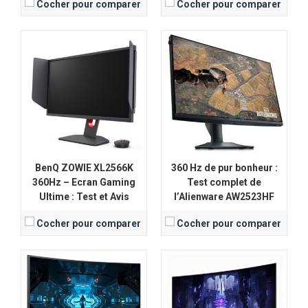
Cocher pour comparer
Cocher pour comparer
Taille de l'écran:
34 pouces
Taille de l'écran:
27 pouces
Résolution:
3440 x 1440 (UWQHD)
Résolution:
2560 x 1440
Type d'écran:
OLED
Type d'écran:
VA (Vertical Alignment)
Taux de rafraichissement:
175
Taux de rafraichissement:
240 Hz
Temps de réponse:
0,03ms (GTG)
Temps de réponse:
1 ms (GtG)
View Details →
View Details →
BenQ ZOWIE XL2566K
360 Hz de pur bonheur :
360Hz – Ecran Gaming
Test complet de
Ultime : Test et Avis
l’Alienware AW2523HF
Cocher pour comparer
Cocher pour comparer
Taille de l'écran:
24,5 pouces
Taille de l'écran:
28 pouces