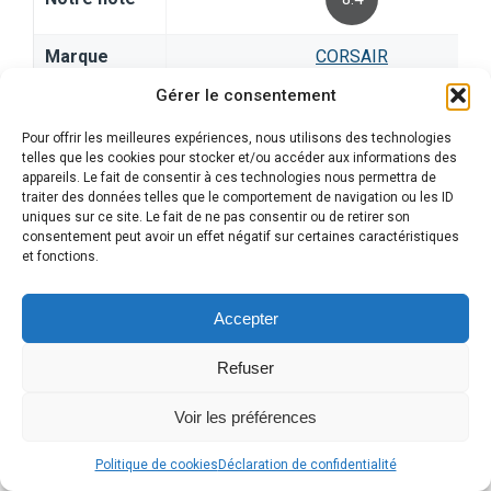
Marque
CORSAIR
Gérer le consentement
Catégorie
Claviers Gamer
Pour offrir les meilleures expériences, nous utilisons des technologies
telles que les cookies pour stocker et/ou accéder aux informations des
appareils. Le fait de consentir à ces technologies nous permettra de
Informations générales
traiter des données telles que le comportement de navigation ou les ID
uniques sur ce site. Le fait de ne pas consentir ou de retirer son
consentement peut avoir un effet négatif sur certaines caractéristiques
Désignation
Clavier Gaming Mécanique
et fonctions.
Marque
Corsair
Accepter
Modèle
K70 CORE RGB
Refuser
Norme du
clavier
Voir les préférences
Alle
Politique de cookies
Déclaration de confidentialité
en
Caractéristiques techniques