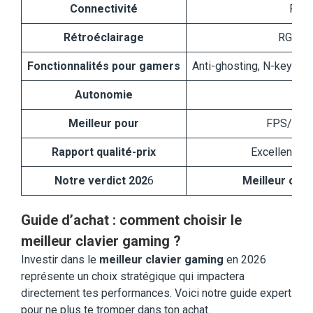
Connectivité
Fila
Rétroéclairage
RGB dy
Fonctionnalités pour gamers
Anti-ghosting, N-key rol
Autonomie
Meilleur pour
FPS/MMO,
Rapport qualité-prix
Excellent (m
Notre verdict 202
6
Meilleur clav
Guide d’achat : comment choisir le
meilleur clavier gaming ?
Investir dans le
meilleur clavier gaming
en 2026
représente un choix stratégique qui impactera
directement tes performances. Voici notre guide expert
pour ne plus te tromper dans ton achat.