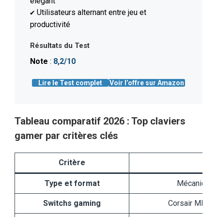
élégant
Utilisateurs alternant entre jeu et
✔️
productivité
Résultats du Test
Note
:
8,2/10
Lire le Test complet
Voir l’offre sur Amazon
Tableau comparatif 2026 : Top claviers
gamer par critères clés
Critère
Co
Type et format
Mécanique f
Switchs gaming
Corsair MLX Re