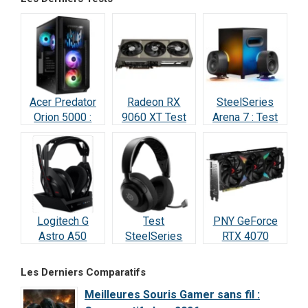
Test & Avis
Acer Predator
Radeon RX
SteelSeries
Orion 5000 :
9060 XT Test
Arena 7 : Test
Test Complet
Avis 2026 : la
2026 —
RTX 5070
meilleure carte
Vraiment
(2026)
à 498 € ?
incroyable ?
Logitech G
Test
PNY GeForce
Astro A50
SteelSeries
RTX 4070
Lightspeed :
Arctis Nova 5
SUPER : Test &
Notre Test
Wireless : Le
Avis Ultime
Les Derniers Comparatifs
Complet et Avis
meilleur rapport
Meilleures Souris Gamer sans fil :
2026
qualité/prix de