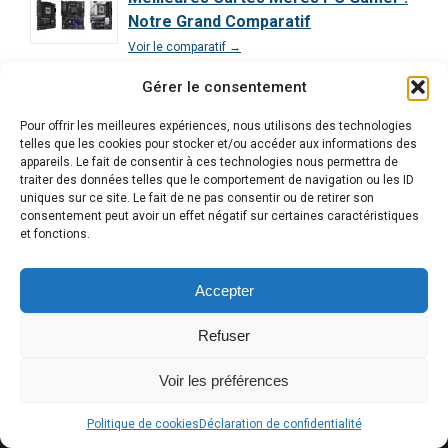
Notre Grand Comparatif
Voir le comparatif →
Gérer le consentement
Comparatif des Processeurs pour le
Gaming : Guide Ultime
Pour offrir les meilleures expériences, nous utilisons des technologies
Voir le comparatif →
telles que les cookies pour stocker et/ou accéder aux informations des
appareils. Le fait de consentir à ces technologies nous permettra de
traiter des données telles que le comportement de navigation ou les ID
Comparatif Exclusif | Les 3 Meilleurs
uniques sur ce site. Le fait de ne pas consentir ou de retirer son
PC Gamer Décryptés
consentement peut avoir un effet négatif sur certaines caractéristiques
Voir le comparatif →
et fonctions.
Accepter
Refuser
Voir les préférences
Alle
Politique de cookies
Déclaration de confidentialité
Copyright © 2026 Gaming Lab. Tous droits réservés.
en