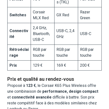
s (TKL)
Corsair
Razer
Switches
GX Red
MLX Red
Green
2,4 GHz,
Connectiv
USB-C, 2,4
Bluetooth,
USB-C
ité
GHz
USB-C
Rétroéclai
RGB par
RGB par
RGB par
rage
touche
touche
touche
Prix
129 €
169 €
200 €
Prix et qualité au rendez-vous
Proposé à
123 €
, le Corsair K65 Plus Wireless offre
une combinaison de
performance, design compact
et
connectivité avancée
difficile à battre. Son prix
reste compétitif face à des modèles similaires chez
Logitech ou Razer.