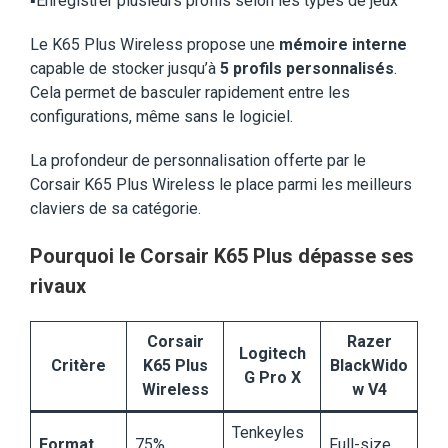
▪️Enregistrer plusieurs profils selon les types de jeux
Le K65 Plus Wireless propose une
mémoire interne
capable de stocker jusqu’à
5 profils personnalisés
.
Cela permet de basculer rapidement entre les
configurations, même sans le logiciel.
La profondeur de personnalisation offerte par le
Corsair K65 Plus Wireless le place parmi les meilleurs
claviers de sa catégorie.
Pourquoi le Corsair K65 Plus dépasse ses
rivaux
Corsair
Razer
Logitech
Critère
K65 Plus
BlackWido
G Pro X
Wireless
w V4
Tenkeyles
Format
75%
Full-size