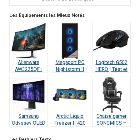
Les Equipements les Mieux Notés
Alienware
Megaport PC
Logitech G502
AW3225QF :
Nightstorm II
HERO | Test et
Test Écran
Intel Core i9 :
Avis : Le
Gaming QD-
Test et Avis
Champion des
OLED 4K 240Hz
Gamers
Samsung
Arctic Liquid
Chaise gamer
Odyssey OLED
Freezer II 420
SONGMICS –
G8 : Écran Ultra-
RGB – Test et
Test et Avis
Performant –
Avis
Les Derniers Tests