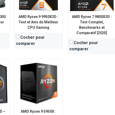
® 5.0
View Details →
00G
AMD Ryzen 9 9950X3D :
AMD Ryzen 7 9800X3D :
our
Test et Avis du Meilleur
Test Complet,
CPU Gaming
Benchmarks et
Comparatif [2025]
Cocher pour
Cocher pour
comparer
comparer
D –
AMD Ryzen 9 5950X :