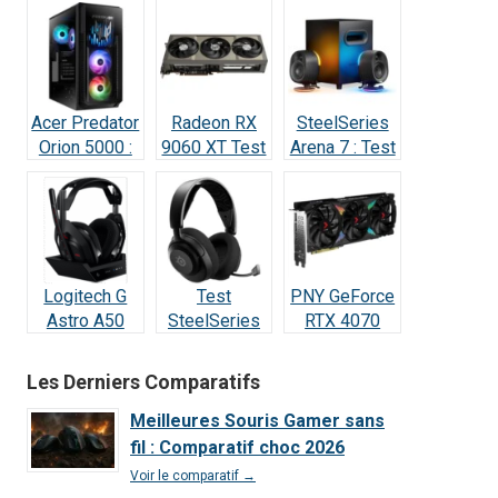
Test & Avis
Acer Predator
Radeon RX
SteelSeries
Orion 5000 :
9060 XT Test
Arena 7 : Test
Test Complet
Avis 2026 : la
2026 —
RTX 5070
meilleure
Vraiment
(2026)
carte à 498 €
incroyable ?
?
Logitech G
Test
PNY GeForce
Astro A50
SteelSeries
RTX 4070
Lightspeed :
Arctis Nova 5
SUPER : Test
Notre Test
Wireless : Le
& Avis Ultime
Les Derniers Comparatifs
Complet et
meilleur
Avis 2026
rapport
Meilleures Souris Gamer sans
qualité/prix
fil : Comparatif choc 2026
de 2026 ?
Voir le comparatif →