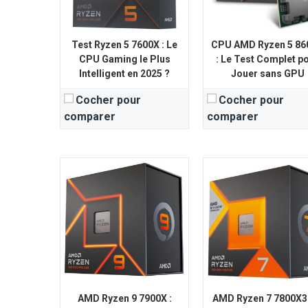
Compatibilité PCIe:
PCIe 5.0
Compatibilité PCIe:
PCIe
View Details →
View Details →
Test Ryzen 5 7600X : Le
CPU AMD Ryzen 5 86
CPU Gaming le Plus
: Le Test Complet p
Intelligent en 2025 ?
Jouer sans GPU
Cocher pour
Cocher pour
comparer
comparer
AMD Ryzen 9 7900X :
AMD Ryzen 7 7800X3