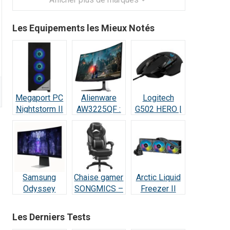
Les Equipements les Mieux Notés
Megaport PC
Alienware
Logitech
Nightstorm II
AW3225QF :
G502 HERO |
Intel Core i9 :
Test Écran
Test et Avis :
Test et Avis
Gaming QD-
Le Champion
OLED 4K
des Gamers
240Hz
Samsung
Chaise gamer
Arctic Liquid
Odyssey
SONGMICS –
Freezer II
OLED G8 :
Test et Avis
420 RGB –
Écran Ultra-
Test et Avis
Les Derniers Tests
Performant –