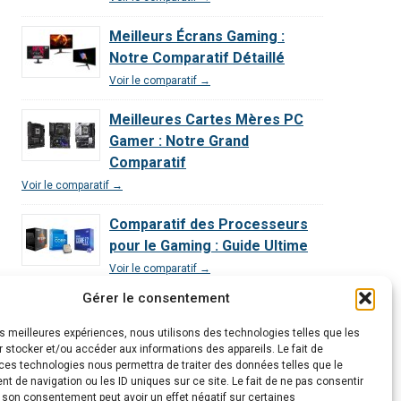
Meilleurs Écrans Gaming :
Notre Comparatif Détaillé
Voir le comparatif →
Meilleures Cartes Mères PC
Gamer : Notre Grand
Comparatif
Voir le comparatif →
Comparatif des Processeurs
pour le Gaming : Guide Ultime
Voir le comparatif →
Gérer le consentement
Comparatif Exclusif | Les 3
Meilleurs PC Gamer Décryptés
les meilleures expériences, nous utilisons des technologies telles que les
 stocker et/ou accéder aux informations des appareils. Le fait de
Voir le comparatif →
ces technologies nous permettra de traiter des données telles que le
 de navigation ou les ID uniques sur ce site. Le fait de ne pas consentir
r son consentement peut avoir un effet négatif sur certaines