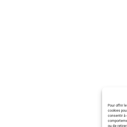
Pour offrir 
cookies pour
consentir à 
comportement
ou de retire