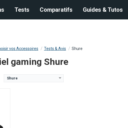
e:
50 Hz - 20 kHz
s
ns
Tests
Tests
Comparatifs
Comparatifs
Guides & Tutos
Guides & Tutos
oisir vos Accessoires
Tests & Avis
Shure
iel gaming Shure
Shure