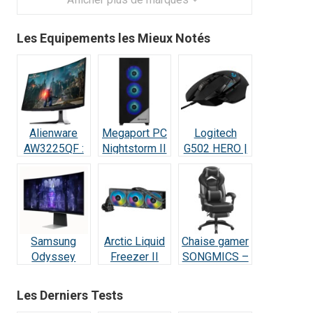
Les Equipements les Mieux Notés
Alienware
Megaport PC
Logitech
AW3225QF :
Nightstorm II
G502 HERO |
Test Écran
Intel Core i9 :
Test et Avis :
Gaming QD-
Test et Avis
Le Champion
OLED 4K
des Gamers
240Hz
Samsung
Arctic Liquid
Chaise gamer
Odyssey
Freezer II
SONGMICS –
OLED G8 :
420 RGB –
Test et Avis
Écran Ultra-
Test et Avis
Les Derniers Tests
Performant –