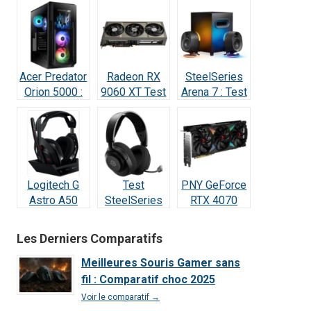
Test & Avis
Acer Predator
Radeon RX
SteelSeries
Orion 5000 :
9060 XT Test
Arena 7 : Test
Test Complet
Avis 2026 : la
2026 —
RTX 5070
meilleure
Vraiment
(2026)
carte à 498 €
incroyable ?
?
Logitech G
Test
PNY GeForce
Astro A50
SteelSeries
RTX 4070
Lightspeed :
Arctis Nova 5
SUPER : Test
Notre Test
Wireless : Le
& Avis Ultime
Les Derniers Comparatifs
Complet et
meilleur
Avis 2026
rapport
Meilleures Souris Gamer sans
qualité/prix
fil : Comparatif choc 2025
de 2026 ?
Voir le comparatif →