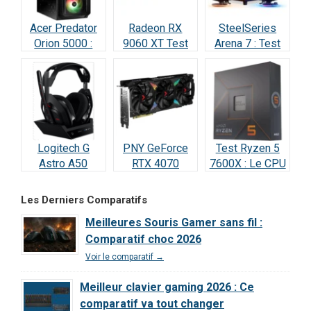
Acer Predator
Radeon RX
SteelSeries
Orion 5000 :
9060 XT Test
Arena 7 : Test
Test Complet
Avis 2026 : la
2026 —
RTX 5070
meilleure carte
Vraiment
(2026)
à 498 € ?
incroyable ?
Logitech G
PNY GeForce
Test Ryzen 5
Astro A50
RTX 4070
7600X : Le CPU
Lightspeed :
SUPER : Test &
Gaming le Plus
Notre Test
Avis Ultime
Intelligent en
Les Derniers Comparatifs
Complet et Avis
2025 ?
Meilleures Souris Gamer sans fil :
2026
Comparatif choc 2026
Voir le comparatif →
Meilleur clavier gaming 2026 : Ce
comparatif va tout changer