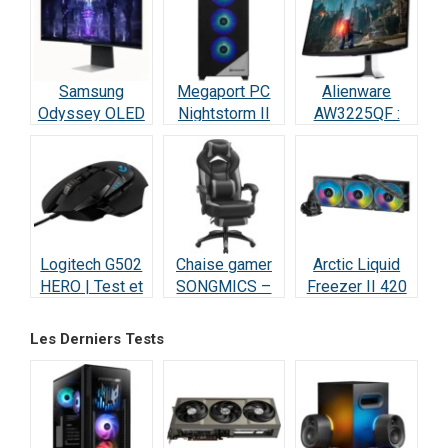
Samsung
Megaport PC
Alienware
Odyssey OLED
Nightstorm II
AW3225QF :
G8 : Écran Ultra-
Intel Core i9 :
Test Écran
Performant –
Test et Avis
Gaming QD-
Test & Avis
OLED 4K 240Hz
Logitech G502
Chaise gamer
Arctic Liquid
HERO | Test et
SONGMICS –
Freezer II 420
Avis : Le
Test et Avis
RGB – Test et
Champion des
Avis
Les Derniers Tests
Gamers