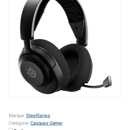
Marque:
SteelSeries
Catégorie:
Casques Gamer