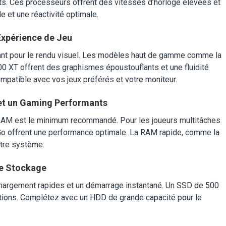
nts. Ces processeurs offrent des vitesses d’horloge élevées et
e et une réactivité optimale.
Expérience de Jeu
tant pour le rendu visuel. Les modèles haut de gamme comme la
XT offrent des graphismes époustouflants et une fluidité
patible avec vos jeux préférés et votre moniteur.
 et un Gaming Performants
 RAM est le minimum recommandé. Pour les joueurs multitâches
 Go offrent une performance optimale. La RAM rapide, comme la
otre système.
de Stockage
argement rapides et un démarrage instantané. Un SSD de 500
ications. Complétez avec un HDD de grande capacité pour le