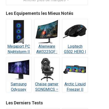
Les Equipements les Mieux Notés
Megaport PC
Alienware
Logitech
Nightstorm II
AW3225QF :
G502 HERO |
Intel Core i9 :
Test Écran
Test et Avis :
Test et Avis
Gaming QD-
Le Champion
OLED 4K
des Gamers
240Hz
Samsung
Chaise gamer
Arctic Liquid
Odyssey
SONGMICS –
Freezer II
OLED G8 :
Test et Avis
420 RGB –
Écran Ultra-
Test et Avis
Les Derniers Tests
Performant –