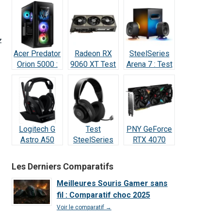
Test & Avis
z
Acer Predator
Radeon RX
SteelSeries
Orion 5000 :
9060 XT Test
Arena 7 : Test
Test Complet
Avis 2026 : la
2026 —
RTX 5070
meilleure
Vraiment
(2026)
carte à 498 €
incroyable ?
?
Logitech G
Test
PNY GeForce
Astro A50
SteelSeries
RTX 4070
Lightspeed :
Arctis Nova 5
SUPER : Test
Notre Test
Wireless : Le
& Avis Ultime
Les Derniers Comparatifs
Complet et
meilleur
Avis 2026
rapport
Meilleures Souris Gamer sans
qualité/prix
fil : Comparatif choc 2025
de 2026 ?
Voir le comparatif →