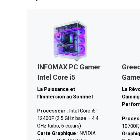
INFOMAX PC Gamer
Gree
Intel Core i5
Game
La Puissance et
La Révo
l’Immersion au Sommet
Gaming
Perfor
Processeur
: Intel Core i5-
12400F (2.5 GHz base – 4.4
Proces
GHz turbo, 6 cœurs)
10700F,
Carte Graphique
: NVIDIA
Graphi