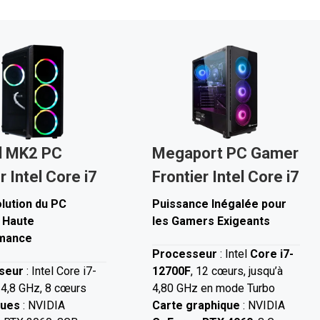
d MK2
PC
Megaport PC Gamer
r
Intel Core i7
Frontier
Intel Core i7
lution du PC
Puissance Inégalée pour
 Haute
les Gamers Exigeants
mance
Processeur
: Intel
Core i7-
seur
: Intel Core i7-
12700F
, 12 cœurs, jusqu’à
 4,8 GHz, 8 cœurs
4,80 GHz en mode Turbo
ques
: NVIDIA
Carte graphique
: NVIDIA