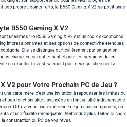
locking et son support étendu pour les technologies de
 ses propres points forts, le B550 Gaming X V2 se positionne
.
abyte B550 Gaming X V2
sont unanimes : le B550 Gaming X V2 est un choix exceptionnel
king impressionnantes et ses options de connectivité étendues
catégorie. Elle se distingue particulièrement par sa gestion
sous charge, ce qui est essentiel pour les sessions de jeu
te un excellent investissement pour ceux qui cherchent à
 X V2 pour Votre Prochain PC de Jeu ?
une carte mère, c’est une invitation à repousser les limites du
 et ses fonctionnalités avancées en font un allié indispensable
ersion. Offrez-vous une expérience de jeu sans compromis, où
nts et une fluidité remarquable. N’attendez plus, faites le choix
la construction du PC de vos rêves.