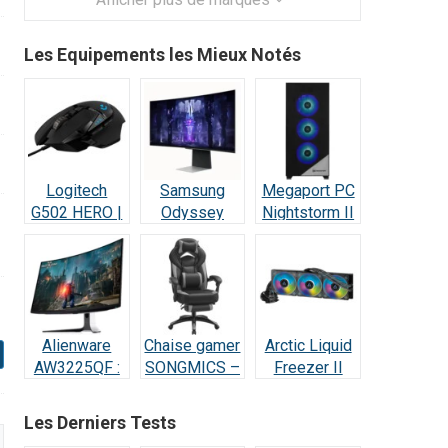
Les Equipements les Mieux Notés
Logitech
Samsung
Megaport PC
G502 HERO |
Odyssey
Nightstorm II
Test et Avis :
OLED G8 :
Intel Core i9 :
Le Champion
Écran Ultra-
Test et Avis
des Gamers
Performant –
Test & Avis
Alienware
Chaise gamer
Arctic Liquid
AW3225QF :
SONGMICS –
Freezer II
Test Écran
Test et Avis
420 RGB –
Gaming QD-
Test et Avis
Les Derniers Tests
OLED 4K