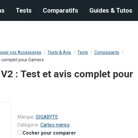
s
ns
Tests
Tests
Comparatifs
Comparatifs
Guides & Tutos
Guides & Tutos
oisir vos Accessoires
Tests & Avis
Tests
Composants
is complet pour Gamers
2 : Test et avis complet pour
Marque:
GIGABYTE
Catégorie:
Cartes mères
Cocher pour comparer