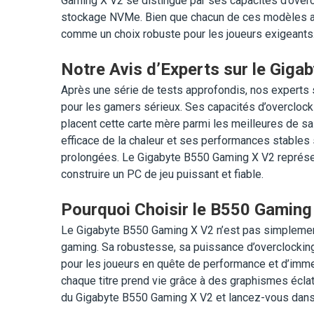
Gaming X V2 se distingue par ses capacités d’overc
stockage NVMe. Bien que chacun de ces modèles ait
comme un choix robuste pour les joueurs exigeants
Notre Avis d’Experts sur le Gig
Après une série de tests approfondis, nos experts 
pour les gamers sérieux. Ses capacités d’overcloc
placent cette carte mère parmi les meilleures de sa 
efficace de la chaleur et ses performances stables 
prolongées. Le Gigabyte B550 Gaming X V2 représen
construire un PC de jeu puissant et fiable.
Pourquoi Choisir le B550 Gaming
Le Gigabyte B550 Gaming X V2 n’est pas simplement 
gaming. Sa robustesse, sa puissance d’overclocking
pour les joueurs en quête de performance et d’imm
chaque titre prend vie grâce à des graphismes éclata
du Gigabyte B550 Gaming X V2 et lancez-vous dans 