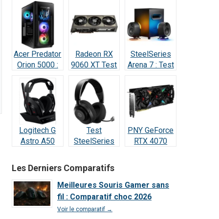
240Hz
Acer Predator
Radeon RX
SteelSeries
Orion 5000 :
9060 XT Test
Arena 7 : Test
Test Complet
Avis 2026 : la
2026 —
RTX 5070
meilleure
Vraiment
(2026)
carte à 498 €
incroyable ?
?
Logitech G
Test
PNY GeForce
Astro A50
SteelSeries
RTX 4070
Lightspeed :
Arctis Nova 5
SUPER : Test
Notre Test
Wireless : Le
& Avis Ultime
Les Derniers Comparatifs
Complet et
meilleur
Avis 2026
rapport
Meilleures Souris Gamer sans
qualité/prix
fil : Comparatif choc 2026
de 2026 ?
Voir le comparatif →