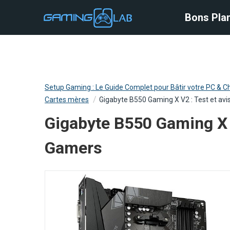
Bons Plan
Bons Pla
Setup Gaming : Le Guide Complet pour Bâtir votre PC & Ch
Cartes mères
Gigabyte B550 Gaming X V2 : Test et av
Gigabyte B550 Gaming X V
Gamers