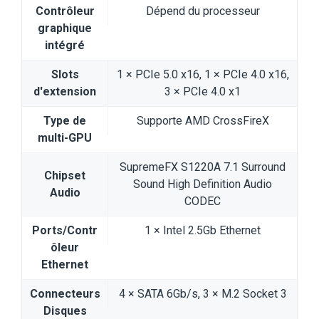
Contrôleur
Dépend du processeur
graphique
intégré
Slots
1 × PCIe 5.0 x16, 1 × PCIe 4.0 x16,
d'extension
3 × PCIe 4.0 x1
Type de
Supporte AMD CrossFireX
multi-GPU
SupremeFX S1220A 7.1 Surround
Chipset
Sound High Definition Audio
Audio
CODEC
Ports/Contr
1 × Intel 2.5Gb Ethernet
ôleur
Ethernet
Connecteurs
4 × SATA 6Gb/s, 3 × M.2 Socket 3
Disques