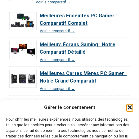
Voir le comparatif →
Meilleures Enceintes PC Gamer :
Comparatif Complet
Voir le comparatif →
Meilleurs Écrans Gaming : Notre
Comparatif Détaillé
Voir le comparatif →
Meilleures Cartes Mères PC Gamer :
Notre Grand Comparatif
Voir le comparatif →
Comparatif des Processeurs pour le
Gérer le consentement
Gaming : Guide Ultime
Voir le comparatif →
Pour offrir les meilleures expériences, nous utilisons des technologies
telles que les cookies pour stocker et/ou accéder aux informations des
Comparatif Exclusif | Les 3 Meilleurs
appareils. Le fait de consentir à ces technologies nous permettra de
traiter des données telles que le comportement de navigation ou les ID
PC Gamer Décryptés