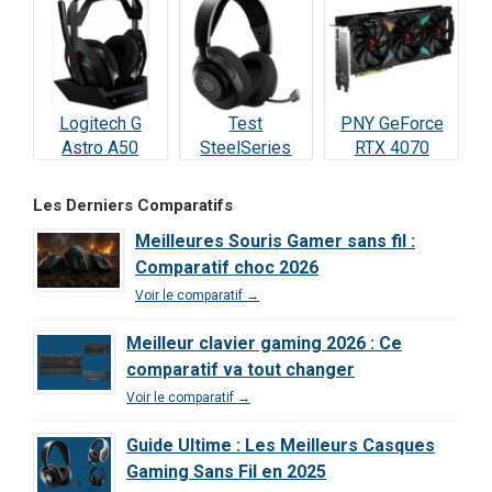
RTX 5070
meilleure carte
Vraiment
(2026)
à 498 € ?
incroyable ?
Logitech G
Test
PNY GeForce
Astro A50
SteelSeries
RTX 4070
Lightspeed :
Arctis Nova 5
SUPER : Test &
Notre Test
Wireless : Le
Avis Ultime
Les Derniers Comparatifs
Complet et Avis
meilleur rapport
Meilleures Souris Gamer sans fil :
2026
qualité/prix de
Comparatif choc 2026
2026 ?
Voir le comparatif →
Meilleur clavier gaming 2026 : Ce
comparatif va tout changer
Voir le comparatif →
Guide Ultime : Les Meilleurs Casques
Gaming Sans Fil en 2025