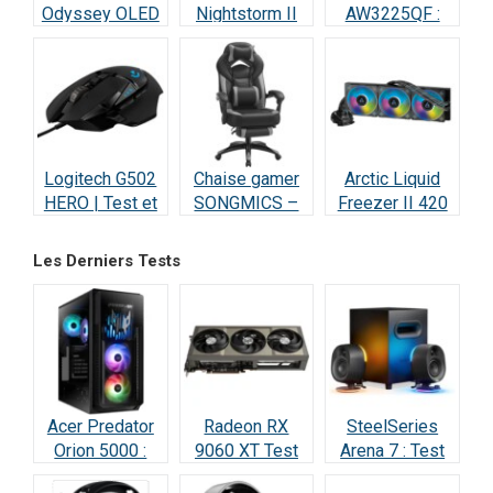
Odyssey OLED
Nightstorm II
AW3225QF :
G8 : Écran Ultra-
Intel Core i9 :
Test Écran
Performant –
Test et Avis
Gaming QD-
Test & Avis
OLED 4K 240Hz
Logitech G502
Chaise gamer
Arctic Liquid
HERO | Test et
SONGMICS –
Freezer II 420
Avis : Le
Test et Avis
RGB – Test et
Champion des
Avis
Les Derniers Tests
Gamers
Acer Predator
Radeon RX
SteelSeries
Orion 5000 :
9060 XT Test
Arena 7 : Test
Test Complet
Avis 2026 : la
2026 —