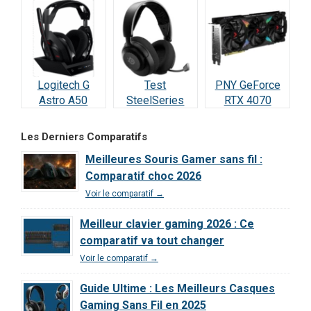
RTX 5070
meilleure carte
Vraiment
(2026)
à 498 € ?
incroyable ?
Logitech G
Test
PNY GeForce
Astro A50
SteelSeries
RTX 4070
Lightspeed :
Arctis Nova 5
SUPER : Test &
Notre Test
Wireless : Le
Avis Ultime
Les Derniers Comparatifs
Complet et Avis
meilleur rapport
Meilleures Souris Gamer sans fil :
2026
qualité/prix de
Comparatif choc 2026
2026 ?
Voir le comparatif →
Meilleur clavier gaming 2026 : Ce
comparatif va tout changer
Voir le comparatif →
Guide Ultime : Les Meilleurs Casques
Gaming Sans Fil en 2025