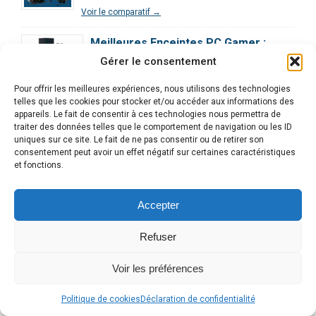
Voir le comparatif →
Meilleures Enceintes PC Gamer :
Comparatif Complet
Gérer le consentement
Voir le comparatif →
Pour offrir les meilleures expériences, nous utilisons des technologies
telles que les cookies pour stocker et/ou accéder aux informations des
Meilleurs Écrans Gaming : Notre
appareils. Le fait de consentir à ces technologies nous permettra de
Comparatif Détaillé
traiter des données telles que le comportement de navigation ou les ID
uniques sur ce site. Le fait de ne pas consentir ou de retirer son
Voir le comparatif →
consentement peut avoir un effet négatif sur certaines caractéristiques
et fonctions.
Meilleures Cartes Mères PC Gamer :
Notre Grand Comparatif
Accepter
Voir le comparatif →
Refuser
Comparatif des Processeurs pour le
Gaming : Guide Ultime
Voir les préférences
Voir le comparatif →
Alle
Politique de cookies
Déclaration de confidentialité
Comparatif Exclusif | Les 3 Meilleurs
en