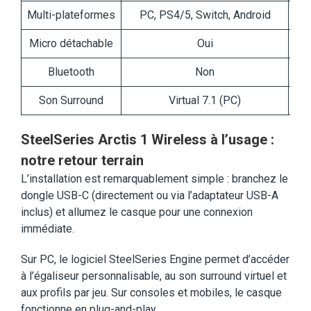
Multi-plateformes
PC, PS4/5, Switch, Android
Micro détachable
Oui
Bluetooth
Non
Son Surround
Virtual 7.1 (PC)
V
SteelSeries Arctis 1 Wireless à l’usage :
notre retour terrain
L’installation est remarquablement simple : branchez le
dongle USB-C (directement ou via l’adaptateur USB-A
inclus) et allumez le casque pour une connexion
immédiate.
Sur PC, le logiciel SteelSeries Engine permet d’accéder
à l’égaliseur personnalisable, au son surround virtuel et
aux profils par jeu. Sur consoles et mobiles, le casque
fonctionne en plug-and-play.