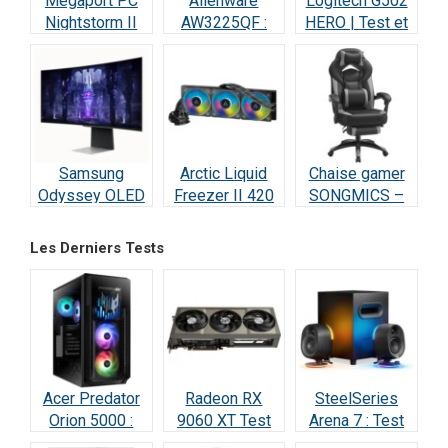
Megaport PC
Alienware
Logitech G502
Nightstorm II
AW3225QF :
HERO | Test et
Intel Core i9 :
Test Écran
Avis : Le
Test et Avis
Gaming QD-
Champion des
OLED 4K 240Hz
Gamers
Samsung
Arctic Liquid
Chaise gamer
Odyssey OLED
Freezer II 420
SONGMICS –
G8 : Écran Ultra-
RGB – Test et
Test et Avis
Performant –
Avis
Les Derniers Tests
Test & Avis
Acer Predator
Radeon RX
SteelSeries
Orion 5000 :
9060 XT Test
Arena 7 : Test
Test Complet
Avis 2026 : la
2026 —