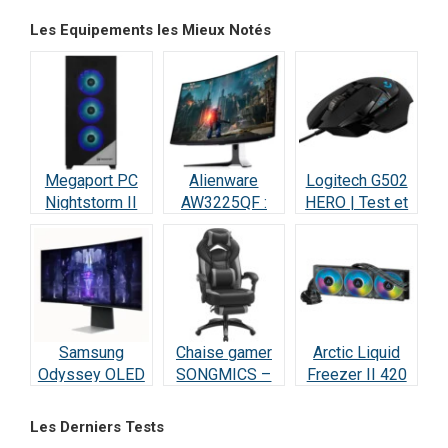
Les Equipements les Mieux Notés
Megaport PC
Alienware
Logitech G502
Nightstorm II
AW3225QF :
HERO | Test et
Intel Core i9 :
Test Écran
Avis : Le
Test et Avis
Gaming QD-
Champion des
OLED 4K 240Hz
Gamers
Samsung
Chaise gamer
Arctic Liquid
Odyssey OLED
SONGMICS –
Freezer II 420
G8 : Écran Ultra-
Test et Avis
RGB – Test et
Performant –
Avis
Les Derniers Tests
Test & Avis