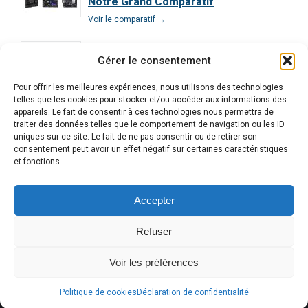
Notre Grand Comparatif
Voir le comparatif →
Comparatif des Processeurs pour le
Gérer le consentement
Gaming : Guide Ultime
Voir le comparatif →
Pour offrir les meilleures expériences, nous utilisons des technologies
telles que les cookies pour stocker et/ou accéder aux informations des
Comparatif Exclusif | Les 3 Meilleurs
appareils. Le fait de consentir à ces technologies nous permettra de
traiter des données telles que le comportement de navigation ou les ID
PC Gamer Décryptés
uniques sur ce site. Le fait de ne pas consentir ou de retirer son
Voir le comparatif →
consentement peut avoir un effet négatif sur certaines caractéristiques
et fonctions.
Accepter
Refuser
Voir les préférences
Copyright © 2026 Gaming Lab. Tous droits réservés.
Alle
Politique de cookies
Déclaration de confidentialité
Informations
en