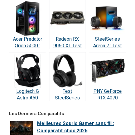
Acer Predator
Radeon RX
SteelSeries
Orion 5000 :
9060 XT Test
Arena 7 : Test
Test Complet
Avis 2026 : la
2026 —
RTX 5070
meilleure carte
Vraiment
(2026)
à 498 € ?
incroyable ?
Logitech G
Test
PNY GeForce
Astro A50
SteelSeries
RTX 4070
Lightspeed :
Arctis Nova 5
SUPER : Test &
Notre Test
Wireless : Le
Avis Ultime
Les Derniers Comparatifs
Complet et Avis
meilleur rapport
Meilleures Souris Gamer sans fil :
2026
qualité/prix de
Comparatif choc 2026
2026 ?