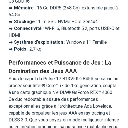
Go GDDR6
➡️
Mémoire
: 16 Go DDR5 (2×8 Go), extensible jusqu’à
64 Go
➡️
Stockage
: 1 To SSD NVMe PCIe Gen4x4
➡️
Connectivité
: Wi-Fi 6, Bluetooth 5.2, ports USB-C et
HDMI
➡️
Système d’exploitation
: Windows 11 Famille
➡️
Poids
: 2,7 kg
Performances et Puissance de Jeu : La
Domination des Jeux AAA
Sous le capot du Pulse 17 B13VFK-284FR se cache un
processeur Intel® Core™ i7 de 13e génération, couplé
à une carte graphique NVIDIA® GeForce RTX™ 4060.
Ce duo redoutable assure des performances
exceptionnelles grâce à l’architecture Ada Lovelace,
capable de propulser les jeux AAA en ray tracing et
DLSS 3.0. Que vous soyez en mode multijoueur intense
ou en création graphique, sa puissance multitâche vous