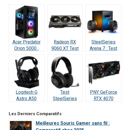
Test & Avis
Acer Predator
Radeon RX
SteelSeries
Orion 5000 :
9060 XT Test
Arena 7 : Test
Test Complet
Avis 2026 : la
2026 —
RTX 5070
meilleure carte
Vraiment
(2026)
à 498 € ?
incroyable ?
Logitech G
Test
PNY GeForce
Astro A50
SteelSeries
RTX 4070
Lightspeed :
Arctis Nova 5
SUPER : Test &
Notre Test
Wireless : Le
Avis Ultime
Les Derniers Comparatifs
Complet et Avis
meilleur rapport
Meilleures Souris Gamer sans fil :
2026
qualité/prix de