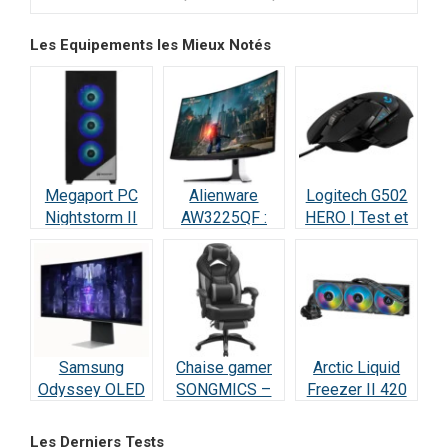
Les Equipements les Mieux Notés
Megaport PC
Alienware
Logitech G502
Nightstorm II
AW3225QF :
HERO | Test et
Intel Core i9 :
Test Écran
Avis : Le
Test et Avis
Gaming QD-
Champion des
OLED 4K 240Hz
Gamers
Samsung
Chaise gamer
Arctic Liquid
Odyssey OLED
SONGMICS –
Freezer II 420
G8 : Écran Ultra-
Test et Avis
RGB – Test et
Performant –
Avis
Les Derniers Tests