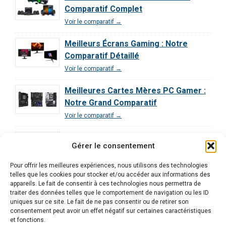
Comparatif Complet
Voir le comparatif →
Meilleurs Écrans Gaming : Notre
Comparatif Détaillé
Voir le comparatif →
Meilleures Cartes Mères PC Gamer :
Notre Grand Comparatif
Voir le comparatif →
Comparatif des Processeurs pour le
Gérer le consentement
Gaming : Guide Ultime
Voir le comparatif →
Pour offrir les meilleures expériences, nous utilisons des technologies
telles que les cookies pour stocker et/ou accéder aux informations des
Comparatif Exclusif | Les 3 Meilleurs
appareils. Le fait de consentir à ces technologies nous permettra de
traiter des données telles que le comportement de navigation ou les ID
PC Gamer Décryptés
uniques sur ce site. Le fait de ne pas consentir ou de retirer son
Voir le comparatif →
consentement peut avoir un effet négatif sur certaines caractéristiques
et fonctions.