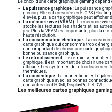
Le choix d’une carte graphique gaming dépend de
La puissance graphique
: La puissance graph
gaming. Elle est mesurée en FLOPS (Floating 
élevée, plus la carte graphique peut affiche
La mémoire vive (VRAM)
: La mémoire vive 
stocke les textures, les shaders et les autr
jeu. Plus la VRAM est importante, plus la car
haute résolution.
La consommation électrique
: La consommat
carte graphique qui consomme trop d’énergie p
donc important de choisir une carte graphiq
bonne puissance graphique.
Le refroidissement
: Le refroidissement est 
graphique. Il est important de choisir une c
efficace. Les systèmes de refroidissement le
thermiques.
La connectique
: La connectique est égalemen
carte graphique avec les bonnes connectique
courantes sont HDMI, DisplayPort et DVI.
Les meilleures cartes graphiques gamin