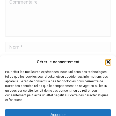
Commentaire
Nom *
E-mail *
Gérer le consentement
Site Web
Pour offrir les meilleures expériences, nous utilisons des technologies
telles que les cookies pour stocker et/ou accéder aux informations des
appareils. Le fait de consentir à ces technologies nous permettra de
Enregistrez mon nom, mon e-mail et mon site Web dans
traiter des données telles que le comportement de navigation ou les ID
ce navigateur pour la prochaine fois que je commenterai.
uniques sur ce site. Le fait de ne pas consentir ou de retirer son
consentement peut avoir un effet négatif sur certaines caractéristiques
et fonctions.
Poster commentaire
Accepter