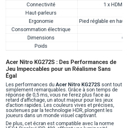
Connectivité
1 x HDMI, 1
Haut-parleurs
Ergonomie
Pied réglable en haute
Consommation électrique
Dimensions
61
Poids
Acer Nitro KG272S : Des Performances de
Jeu Impeccables pour un Réalisme Sans
Égal
Les performances du
Acer Nitro KG272S
sont tout
simplement remarquables. Grâce à son temps de
réponse de 0,5 ms, vous ne ferez plus face au
retard d’affichage, un atout majeur pour les jeux
d’action rapides. Les couleurs vives et précises,
soutenues par la technologie HDR, plongent les
joueurs dans un monde visuel captivant.
De plus, cet écran est compatible avec la norme