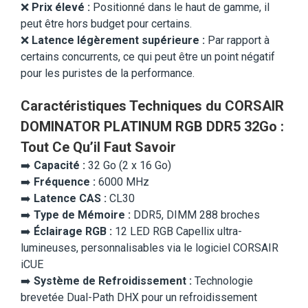
❌
Prix élevé :
Positionné dans le haut de gamme, il
peut être hors budget pour certains.
❌
Latence légèrement supérieure :
Par rapport à
certains concurrents, ce qui peut être un point négatif
pour les puristes de la performance.
Caractéristiques Techniques du CORSAIR
DOMINATOR PLATINUM RGB DDR5 32Go :
Tout Ce Qu’il Faut Savoir
➡️
Capacité :
32 Go (2 x 16 Go)
➡️
Fréquence :
6000 MHz
➡️
Latence CAS :
CL30
➡️
Type de Mémoire :
DDR5, DIMM 288 broches
➡️
Éclairage RGB :
12 LED RGB Capellix ultra-
lumineuses, personnalisables via le logiciel CORSAIR
iCUE
➡️
Système de Refroidissement :
Technologie
brevetée Dual-Path DHX pour un refroidissement