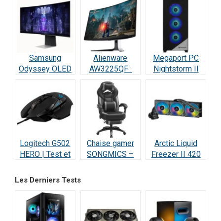
Samsung
Alienware
Megaport PC
Odyssey OLED
AW3225QF :
Nightstorm II
G8 : Écran Ultra-
Test Écran
Intel Core i9 :
Performant –
Gaming QD-
Test et Avis
Test & Avis
OLED 4K 240Hz
Logitech G502
Chaise gamer
Arctic Liquid
HERO | Test et
SONGMICS –
Freezer II 420
Avis : Le
Test et Avis
RGB – Test et
Champion des
Avis
Les Derniers Tests
Gamers