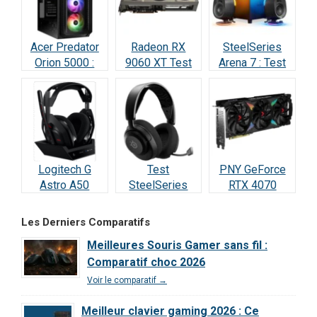
Acer Predator
Radeon RX
SteelSeries
Orion 5000 :
9060 XT Test
Arena 7 : Test
Test Complet
Avis 2026 : la
2026 —
RTX 5070
meilleure carte
Vraiment
(2026)
à 498 € ?
incroyable ?
Logitech G
Test
PNY GeForce
Astro A50
SteelSeries
RTX 4070
Lightspeed :
Arctis Nova 5
SUPER : Test &
Notre Test
Wireless : Le
Avis Ultime
Les Derniers Comparatifs
Complet et Avis
meilleur rapport
Meilleures Souris Gamer sans fil :
2026
qualité/prix de
Comparatif choc 2026
2026 ?
Voir le comparatif →
Meilleur clavier gaming 2026 : Ce