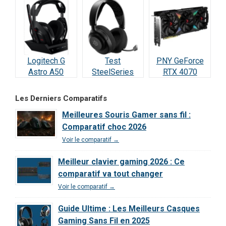
RTX 5070
meilleure carte
Vraiment
(2026)
à 498 € ?
incroyable ?
Logitech G
Test
PNY GeForce
Astro A50
SteelSeries
RTX 4070
Lightspeed :
Arctis Nova 5
SUPER : Test &
Notre Test
Wireless : Le
Avis Ultime
Les Derniers Comparatifs
Complet et Avis
meilleur rapport
Meilleures Souris Gamer sans fil :
2026
qualité/prix de
Comparatif choc 2026
2026 ?
Voir le comparatif →
Meilleur clavier gaming 2026 : Ce
comparatif va tout changer
Voir le comparatif →
Guide Ultime : Les Meilleurs Casques
Gaming Sans Fil en 2025