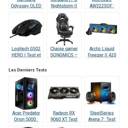
Odyssey OLED
Nightstorm II
AW3225QF :
G8 : Écran Ultra-
Intel Core i9 :
Test Écran
Performant –
Test et Avis
Gaming QD-
Test & Avis
OLED 4K 240Hz
Logitech G502
Chaise gamer
Arctic Liquid
HERO | Test et
SONGMICS –
Freezer II 420
Avis : Le
Test et Avis
RGB – Test et
Champion des
Avis
Les Derniers Tests
Gamers
Acer Predator
Radeon RX
SteelSeries
Orion 5000 :
9060 XT Test
Arena 7 : Test
Test Complet
Avis 2026 : la
2026 —