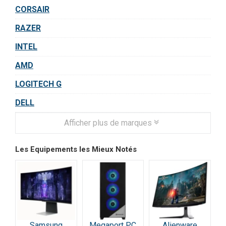
CORSAIR
RAZER
INTEL
AMD
LOGITECH G
DELL
Afficher plus de marques
Les Equipements les Mieux Notés
Samsung
Megaport PC
Alienware