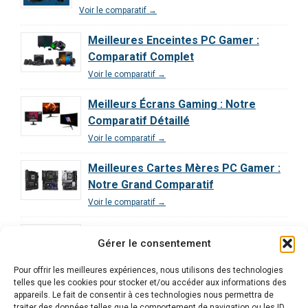
Voir le comparatif →
Meilleures Enceintes PC Gamer :
Comparatif Complet
Voir le comparatif →
Meilleurs Écrans Gaming : Notre
Comparatif Détaillé
Voir le comparatif →
Meilleures Cartes Mères PC Gamer :
Notre Grand Comparatif
Voir le comparatif →
Comparatif des Processeurs pour le
Gérer le consentement
Gaming : Guide Ultime
Voir le comparatif →
Pour offrir les meilleures expériences, nous utilisons des technologies
telles que les cookies pour stocker et/ou accéder aux informations des
Comparatif Exclusif | Les 3 Meilleurs
appareils. Le fait de consentir à ces technologies nous permettra de
traiter des données telles que le comportement de navigation ou les ID