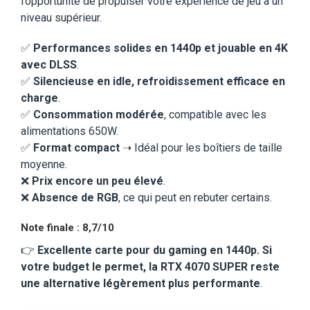
l’opportunité de propulser votre expérience de jeu à un
niveau supérieur.
✅
Performances solides en 1440p et jouable en 4K
avec DLSS
.
✅
Silencieuse en idle, refroidissement efficace en
charge
.
✅
Consommation modérée
, compatible avec les
alimentations 650W.
✅
Format compact
➝ Idéal pour les boîtiers de taille
moyenne.
❌
Prix encore un peu élevé
.
❌
Absence de RGB
, ce qui peut en rebuter certains.
Note finale : 8,7/10
👉
Excellente carte pour du gaming en 1440p. Si
votre budget le permet, la RTX 4070 SUPER reste
une alternative légèrement plus performante
.