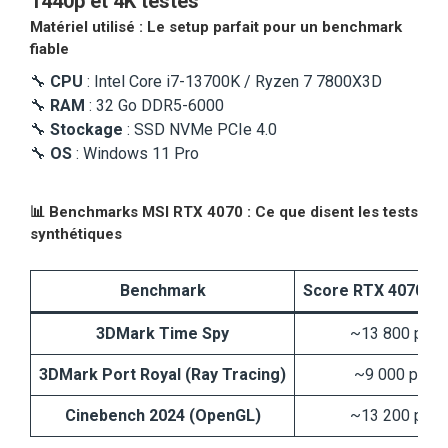
1440p et 4K testés
Matériel utilisé : Le setup parfait pour un benchmark
fiable
🔧
CPU
: Intel Core i7-13700K / Ryzen 7 7800X3D
🔧
RAM
: 32 Go DDR5-6000
🔧
Stockage
: SSD NVMe PCIe 4.0
🔧
OS
: Windows 11 Pro
📊
Benchmarks MSI RTX 4070 : Ce que disent les tests
synthétiques
Benchmark
Score RTX 4070 Ve
3DMark Time Spy
~13 800 poin
3DMark Port Royal (Ray Tracing)
~9 000 point
Cinebench 2024 (OpenGL)
~13 200 poin