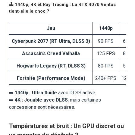
🕹️
1440p, 4K et Ray Tracing : La RTX 4070 Ventus
tient-elle le choc ?
Jeu
1440p
4K
Cyberpunk 2077 (RT Ultra, DLSS 3)
90 FPS
60 F
Assassin’s Creed Valhalla
125 FPS
85 F
Hogwarts Legacy (RT, DLSS 3)
80 FPS
55 F
Fortnite (Performance Mode)
240+ FPS
120 F
➡️
1440p : Ultra fluide
avec DLSS activé.
➡️
4K : Jouable avec DLSS
, mais certaines
concessions sont nécessaires.
Températures et bruit : Un GPU discret ou