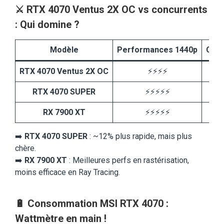
⚔️
RTX 4070 Ventus 2X OC vs concurrents
: Qui domine ?
Modèle
Performances 1440p
Con
RTX 4070 Ventus 2X OC
⚡⚡⚡⚡
RTX 4070 SUPER
⚡⚡⚡⚡⚡
RX 7900 XT
⚡⚡⚡⚡⚡

➡️
RTX 4070 SUPER
: ~12% plus rapide, mais plus
chère.
➡️
RX 7900 XT
: Meilleures perfs en rastérisation,
moins efficace en Ray Tracing.
🔋
Consommation MSI RTX 4070 :
Wattmètre en main !