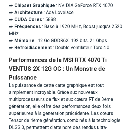
➡️
Chipset Graphique
: NVIDIA GeForce RTX 4070
➡️
Architecture
: Ada Lovelace
➡️
CUDA Cores
: 5888
➡️
Fréquences
: Base à 1920 MHz, Boost jusqu’à 2520
MHz
➡️
Mémoire
: 12 Go GDDR6X, 192 bits, 21 Gbps
➡️
Refroidissement
: Double ventilateur Torx 4.0
Performances de la MSI RTX 4070 Ti
VENTUS 2X 12G OC : Un Monstre de
Puissance
La puissance de cette carte graphique est tout
simplement incroyable. Grâce aux nouveaux
multiprocesseurs de flux et aux cœurs RT de 3ème
génération, elle offre des performances deux fois
supérieures à la génération précédente. Les cœurs
Tensor de 4ème génération, combinés à la technologie
DLSS 3, permettent d’atteindre des rendus ultra-