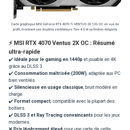
Carte graphique MSI GeForce RTX 4070 Ti VENTUS 2X 12G OC en vue de
profil, montrant ses doubles ventilateurs Torx 4.0 et sa finition élégante
⚡
MSI RTX 4070 Ventus 2X OC : Résumé
ultra-rapide
✔️
Idéale pour le gaming en 1440p
et jouable en 4K
grâce au DLSS 3.
✔️
Consommation maîtrisée (200W)
, adaptée aux PC
bien ventilés.
✔️
Silencieuse en usage classique
, bruit modéré en
charge.
✔️
Format compact
, compatible avec la plupart des
boîtiers.
✔️
DLSS 3 et Ray Tracing convaincants
pour les jeux
modernes.
❌
Prix légèrement élevé
pour une carte de cette