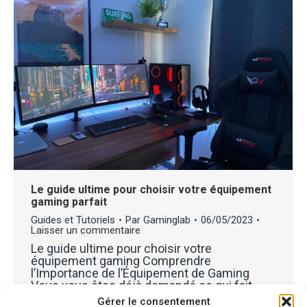
Le guide ultime pour choisir votre équipement
gaming parfait
Guides et Tutoriels
Par
Gaminglab
06/05/2023
Laisser un commentaire
Le guide ultime pour choisir votre
équipement gaming Comprendre
l’Importance de l’Équipement de Gaming
Vous vous êtes déjà demandé ce qui fait
toute la différence dans une expérience de
Gérer le consentement