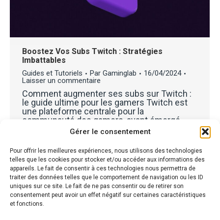
Boostez Vos Subs Twitch : Stratégies
Imbattables
Guides et Tutoriels
Par
Gaminglab
16/04/2024
Laisser un commentaire
Comment augmenter ses subs sur Twitch :
le guide ultime pour les gamers Twitch est
une plateforme centrale pour la
communauté des gamers, ayant émergé
comme un espace majeur de diffusion en
Gérer le consentement
direct des jeux vidéo. Chaque jour, elle attire
plus de 15 millions d’utilisateurs actifs,
Pour offrir les meilleures expériences, nous utilisons des technologies
offrant aux joueurs une plateforme pour
telles que les cookies pour stocker et/ou accéder aux informations des
montrer leurs talents…
appareils. Le fait de consentir à ces technologies nous permettra de
traiter des données telles que le comportement de navigation ou les ID
uniques sur ce site. Le fait de ne pas consentir ou de retirer son
consentement peut avoir un effet négatif sur certaines caractéristiques
et fonctions.
←
1
…
3
4
5
6
7
→