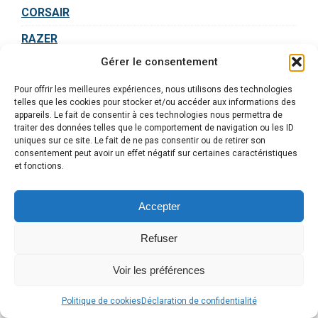
CORSAIR
RAZER
Gérer le consentement
INTEL
AMD
Pour offrir les meilleures expériences, nous utilisons des technologies
telles que les cookies pour stocker et/ou accéder aux informations des
appareils. Le fait de consentir à ces technologies nous permettra de
LOGITECH G
traiter des données telles que le comportement de navigation ou les ID
uniques sur ce site. Le fait de ne pas consentir ou de retirer son
DELL
consentement peut avoir un effet négatif sur certaines caractéristiques
et fonctions.
Afficher plus de marques
Accepter
Les Equipements les Mieux Notés
Refuser
Voir les préférences
Alle
Politique de cookies
Déclaration de confidentialité
en
Alienware
Megaport PC
Logitech G502