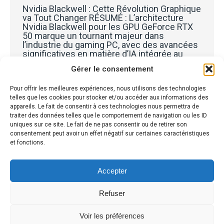
Nvidia Blackwell : Cette Révolution Graphique
va Tout Changer RÉSUMÉ : L’architecture
Nvidia Blackwell pour les GPU GeForce RTX
50 marque un tournant majeur dans
l’industrie du gaming PC, avec des avancées
significatives en matière d’IA intégrée au
processus de rendu. Les innovations clés
Gérer le consentement
incluent des Neural Shaders
révolutionnaires, une technologie DLSS 4
avec Multi-Frame…
Pour offrir les meilleures expériences, nous utilisons des technologies
telles que les cookies pour stocker et/ou accéder aux informations des
Détails
appareils. Le fait de consentir à ces technologies nous permettra de
traiter des données telles que le comportement de navigation ou les ID
uniques sur ce site. Le fait de ne pas consentir ou de retirer son
consentement peut avoir un effet négatif sur certaines caractéristiques
et fonctions.
←
1
2
3
4
5
6
7
8
→
Accepter
Refuser
Voir les préférences