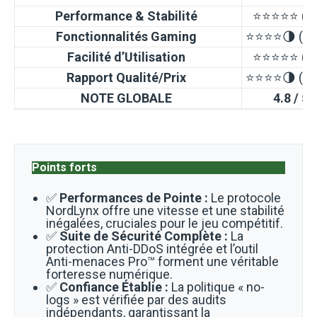
Performance & Stabilité
⭐⭐⭐⭐⭐ (5/
Fonctionnalités Gaming
⭐⭐⭐⭐🌗 (4.5
Facilité d’Utilisation
⭐⭐⭐⭐⭐ (5/
Rapport Qualité/Prix
⭐⭐⭐⭐🌗 (4.5
NOTE GLOBALE
4.8 / 5
Points forts
✅
Performances de Pointe :
Le protocole
NordLynx offre une vitesse et une stabilité
inégalées, cruciales pour le jeu compétitif.
✅
Suite de Sécurité Complète :
La
protection Anti-DDoS intégrée et l’outil
Anti-menaces Pro™ forment une véritable
forteresse numérique.
✅
Confiance Établie :
La politique « no-
logs » est vérifiée par des audits
indépendants, garantissant la