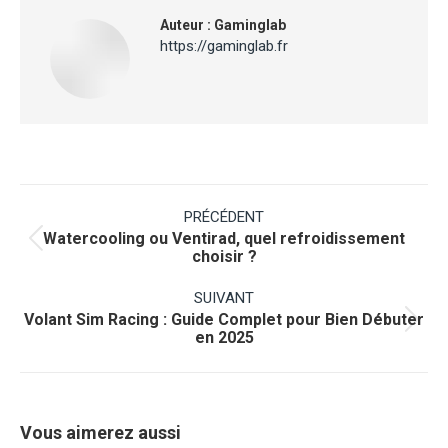
Auteur :
Gaminglab
https://gaminglab.fr
Navigation
article
PRÉCÉDENT
Watercooling ou Ventirad, quel refroidissement
Article
choisir ?
précédent
:
SUIVANT
Volant Sim Racing : Guide Complet pour Bien Débuter
Article
en 2025
suivant
:
Vous aimerez aussi