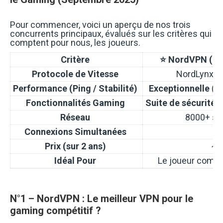
Pour commencer, voici un aperçu de nos trois
concurrents principaux, évalués sur les critères qui
comptent pour nous, les joueurs.
Critère
⭐ NordVPN (N
Protocole de Vitesse
NordLynx (B
Performance (Ping / Stabilité)
Exceptionnelle
(la
Fonctionnalités Gaming
Suite de sécurité 
Réseau
8000+ ser
Connexions Simultanées
Prix (sur 2 ans)
~3
Idéal Pour
Le joueur compéti
N°1 – NordVPN : Le meilleur VPN pour le
gaming compétitif ?