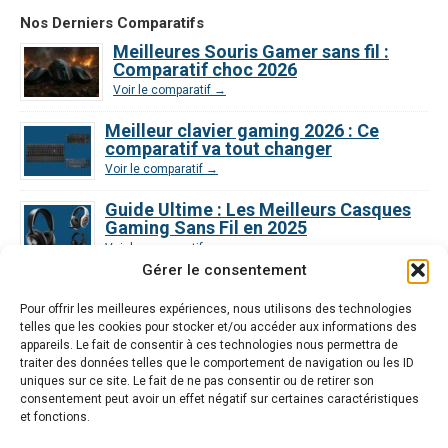
Nos Derniers Comparatifs
Meilleures Souris Gamer sans fil :
Comparatif choc 2026
Voir le comparatif →
Meilleur clavier gaming 2026 : Ce
comparatif va tout changer
Voir le comparatif →
Guide Ultime : Les Meilleurs Casques
Gaming Sans Fil en 2025
Voir le comparatif →
Gérer le consentement
Meilleures Enceintes PC Gamer :
Comparatif Complet
Pour offrir les meilleures expériences, nous utilisons des technologies
Voir le comparatif →
telles que les cookies pour stocker et/ou accéder aux informations des
appareils. Le fait de consentir à ces technologies nous permettra de
traiter des données telles que le comportement de navigation ou les ID
Meilleurs Écrans Gaming : Notre
uniques sur ce site. Le fait de ne pas consentir ou de retirer son
Comparatif Détaillé
consentement peut avoir un effet négatif sur certaines caractéristiques
Voir le comparatif →
et fonctions.