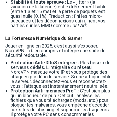
Stabilité à toute épreuve :
Le « jitter » (la
variation de la latence) est extrêmement faible
(entre 1.3 et 15 ms) et la perte de paquets est
quasi nulle (0.1%). Traduction : fini les micro-
saccades et les déconnexions qui ruinent vos
parties sur les MMO comme
Lost Ark
.
La Forteresse Numérique du Gamer
Jouer en ligne en 2025, c’est aussi s’exposer.
NordVPN l’a bien compris et intègre une suite de
sécurité redoutable.
Protection Anti-DDoS intégrée :
Plus besoin de
serveurs dédiés. L’intégralité du réseau
NordVPN masque votre IP et vous protège des
attaques par déni de service. Si une attaque cible
le serveur, déconnectez-vous et reconnectez-
vous : l’attaque est instantanément neutralisée.
Protection Anti-menaces Pro™ :
C’est bien plus
qu’un bloqueur de pub. Cet outil analyse les
fichiers que vous téléchargez (mods, etc.) pour
bloquer les malwares, vous empêche d’accéder
aux sites de phishing et supprime les traqueurs.
Il protège votre PC sans consommer les