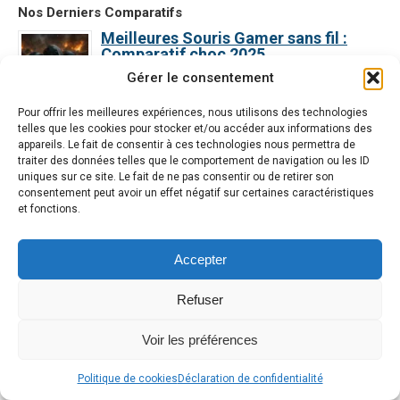
Nos Derniers Comparatifs
Meilleures Souris Gamer sans fil :
Comparatif choc 2025
Voir le comparatif →
Gérer le consentement
Meilleur PC gamer portable 2025 : Top
Pour offrir les meilleures expériences, nous utilisons des technologies
3 pour ne pas se tromper
telles que les cookies pour stocker et/ou accéder aux informations des
Voir le comparatif →
appareils. Le fait de consentir à ces technologies nous permettra de
traiter des données telles que le comportement de navigation ou les ID
Meilleure souris gaming filaire 2025 :
uniques sur ce site. Le fait de ne pas consentir ou de retirer son
Le comparatif ultime
consentement peut avoir un effet négatif sur certaines caractéristiques
et fonctions.
Voir le comparatif →
Meilleur clavier gaming 2025 : Ce
Accepter
comparatif va tout changer
Voir le comparatif →
Refuser
Guide Ultime : Les Meilleurs Casques
Gaming Sans Fil en 2025
Voir les préférences
Voir le comparatif →
Alle
Politique de cookies
Déclaration de confidentialité
en