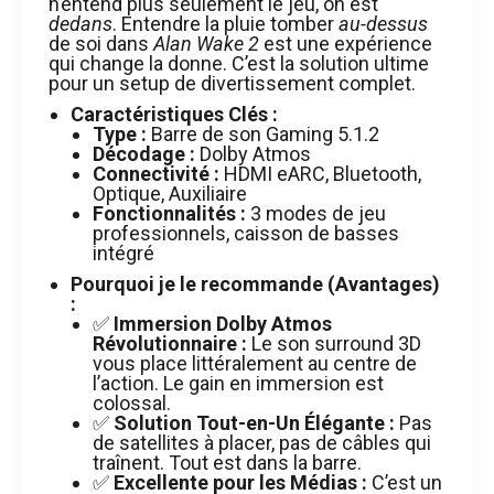
n’entend plus seulement le jeu, on est
dedans
. Entendre la pluie tomber
au-dessus
de soi dans
Alan Wake 2
est une expérience
qui change la donne. C’est la solution ultime
pour un setup de divertissement complet.
Caractéristiques Clés :
Type :
Barre de son Gaming 5.1.2
Décodage :
Dolby Atmos
Connectivité :
HDMI eARC, Bluetooth,
Optique, Auxiliaire
Fonctionnalités :
3 modes de jeu
professionnels, caisson de basses
intégré
Pourquoi je le recommande (Avantages)
:
✅
Immersion Dolby Atmos
Révolutionnaire :
Le son surround 3D
vous place littéralement au centre de
l’action. Le gain en immersion est
colossal.
✅
Solution Tout-en-Un Élégante :
Pas
de satellites à placer, pas de câbles qui
traînent. Tout est dans la barre.
✅
Excellente pour les Médias :
C’est un