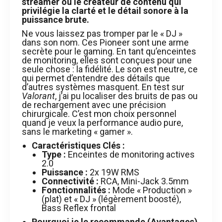
streamer ou le créateur de contenu qui
privilégie la clarté et le détail sonore à la
puissance brute.
Ne vous laissez pas tromper par le « DJ »
dans son nom. Ces Pioneer sont une arme
secrète pour le gaming. En tant qu’enceintes
de monitoring, elles sont conçues pour une
seule chose : la fidélité. Le son est neutre, ce
qui permet d’entendre des détails que
d’autres systèmes masquent. En test sur
Valorant
, j’ai pu localiser des bruits de pas ou
de rechargement avec une précision
chirurgicale. C’est mon choix personnel
quand je veux la performance audio pure,
sans le marketing « gamer ».
Caractéristiques Clés :
Type :
Enceintes de monitoring actives
2.0
Puissance :
2x 19W RMS
Connectivité :
RCA, Mini-Jack 3.5mm
Fonctionnalités :
Mode « Production »
(plat) et « DJ » (légèrement boosté),
Bass Reflex frontal
Pourquoi je le recommande (Avantages)