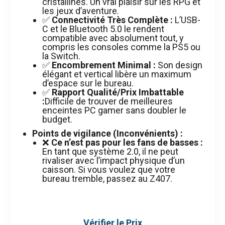
cristallines. Un vrai plaisir sur les RPG et
les jeux d’aventure.
✅
Connectivité Très Complète :
L’USB-
C et le Bluetooth 5.0 le rendent
compatible avec absolument tout, y
compris les consoles comme la PS5 ou
la Switch.
✅
Encombrement Minimal :
Son design
élégant et vertical libère un maximum
d’espace sur le bureau.
✅
Rapport Qualité/Prix Imbattable
:
Difficile de trouver de meilleures
enceintes PC gamer sans doubler le
budget.
Points de vigilance (Inconvénients) :
❌
Ce n’est pas pour les fans de basses :
En tant que système 2.0, il ne peut
rivaliser avec l’impact physique d’un
caisson. Si vous voulez que votre
bureau tremble, passez au Z407.
Vérifier le Prix