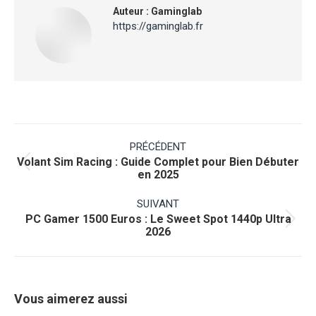
Auteur :
Gaminglab
https://gaminglab.fr
Navigation
article
PRÉCÉDENT
Volant Sim Racing : Guide Complet pour Bien Débuter
Article
en 2025
précédent
:
SUIVANT
PC Gamer 1500 Euros : Le Sweet Spot 1440p Ultra
Article
2026
suivant
:
Vous aimerez aussi