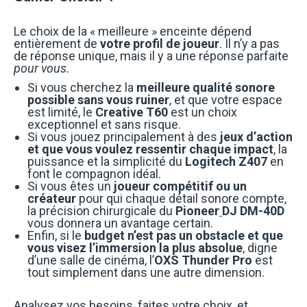
Le choix de la « meilleure » enceinte dépend
entièrement de
votre profil de joueur
. Il n’y a pas
de réponse unique, mais il y a une réponse parfaite
pour vous
.
Si vous cherchez la
meilleure qualité sonore
possible sans vous ruiner
, et que votre espace
est limité, le
Creative T60
est un choix
exceptionnel et sans risque.
Si vous jouez principalement à des
jeux d’action
et que vous voulez ressentir chaque impact
, la
puissance et la simplicité du
Logitech Z407
en
font le compagnon idéal.
Si vous êtes un
joueur compétitif ou un
créateur
pour qui chaque détail sonore compte,
la précision chirurgicale du
Pioneer
DJ DM-40D
vous donnera un avantage certain.
Enfin, si le
budget n’est pas un obstacle et que
vous visez l’immersion la plus absolue
, digne
d’une salle de cinéma, l’
OXS Thunder Pro
est
tout simplement dans une autre dimension.
Analysez vos besoins, faites votre choix, et