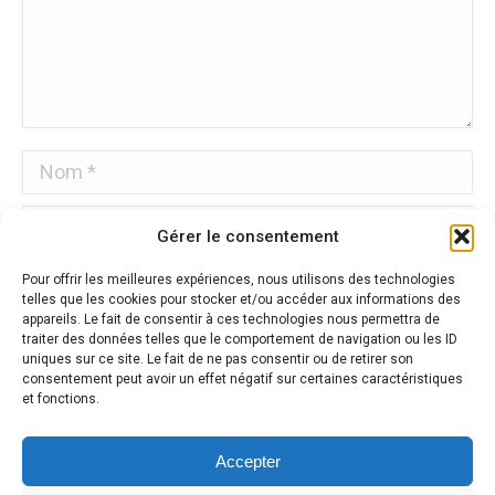
Nom *
E-mail *
Gérer le consentement
Site Web
Pour offrir les meilleures expériences, nous utilisons des technologies
telles que les cookies pour stocker et/ou accéder aux informations des
appareils. Le fait de consentir à ces technologies nous permettra de
Enregistrez mon nom, mon e-mail et mon site Web dans
traiter des données telles que le comportement de navigation ou les ID
ce navigateur pour la prochaine fois que je commenterai.
uniques sur ce site. Le fait de ne pas consentir ou de retirer son
consentement peut avoir un effet négatif sur certaines caractéristiques
et fonctions.
Poster commentaire
Accepter