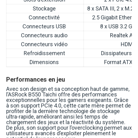
Stockage
8 x SATA III, 2 x M.2 
Connectivité
2.5 Gigabit Ethernet
Connecteurs USB
8 x USB 3.2 Gen
Connecteurs audio
Realtek AL
Connecteurs vidéo
HDMI, 
Refroidissement
Dissipateurs d
Dimensions
Format ATX 
Performances en jeu
Avec son design et sa conception haut de gamme,
l’ASRock B550 Taichi offre des performances
exceptionnelles pour les gamers exigeants. Grâce
à son support PCIe 4.0, cette carte mère permet de
profiter de la dernière technologie de stockage
ultra-rapide, améliorant ainsi les temps de
chargement des jeux et la réactivité du système.
De plus, son support pour l’overclocking permet aux
utilisateurs avancés d’exploiter pleinement le