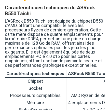
Caractéristiques techniques du ASRock
B550 Taichi
L’ASRock B550 Taichi est équipée du chipset B550
d’AMD, offrant une compatibilité avec les
processeurs Ryzen de dernière génération. Cette
carte mère dispose de quatre emplacements pour
la mémoire DDR4, permettant une prise en charge
maximale de 128 Go de RAM, offrant ainsi des
performances optimales pour les jeux les plus
exigeants. Elle est également équipée de deux
emplacements PCIe 4.0 x16 pour les cartes
graphiques, offrant une bande passante accrue et
des performances graphiques exceptionnelles.
Caractéristiques techniques
ASRock B550 Taichi
Chipset
AM
Socket
Processeurs compatibles
AMD Ryzen de 3e gé
Mémoire
4 emplacements DDR4
Slots d’extension
2 x PCIe 4.0 x