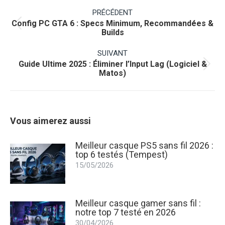
Navigation
article
PRÉCÉDENT
Config PC GTA 6 : Specs Minimum, Recommandées &
Article
Builds
précédent
:
SUIVANT
Guide Ultime 2025 : Éliminer l’Input Lag (Logiciel &
Article
Matos)
suivant
:
Vous aimerez aussi
Meilleur casque PS5 sans fil 2026 :
top 6 testés (Tempest)
15/05/2026
Meilleur casque gamer sans fil :
notre top 7 testé en 2026
30/04/2026