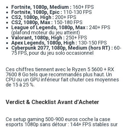
Fortnite, 1080p, Medium :
160+ FPS
Fortnite, 1080p, Epic :
110-130 FPS
CS2, 1080p, High :
200+ FPS
CS2, 1080p, Max :
150-180 FPS
League of Legends, 1080p, Max :
240+ FPS
(plafond moteur du jeu atteint)
Valorant, 1080p, High :
250+ FPS
Apex Legends, 1080p, High :
130-150 FPS
Cyberpunk 2077, 1080p, Medium (hors RT) :
60-
75 FPS, pour du jeu solo occasionnel
Ces chiffres tiennent avec le Ryzen 5 5600 + RX
7600 8 Go tels que recommandés plus haut. Un
CPU ou un GPU inférieur fait chuter ces moyennes
de 15 à 25 %.
Verdict & Checklist Avant d’Acheter
Ce setup gaming 500-900 euros coche la case
esports 1080p sans détour : 144+ FPS stables sur