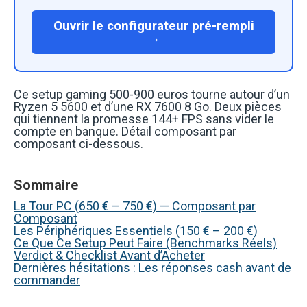
Ouvrir le configurateur pré-rempli
→
Ce setup gaming 500-900 euros tourne autour d’un
Ryzen 5 5600 et d’une RX 7600 8 Go. Deux pièces
qui tiennent la promesse 144+ FPS sans vider le
compte en banque. Détail composant par
composant ci-dessous.
Sommaire
La Tour PC (650 € – 750 €) — Composant par
Composant
Les Périphériques Essentiels (150 € – 200 €)
Ce Que Ce Setup Peut Faire (Benchmarks Réels)
Verdict & Checklist Avant d’Acheter
Dernières hésitations : Les réponses cash avant de
commander