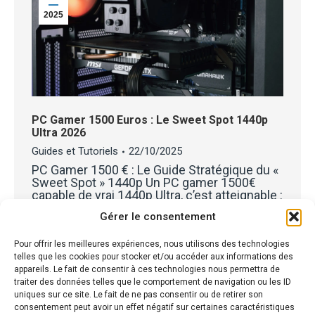
2025
PC Gamer 1500 Euros : Le Sweet Spot 1440p
Ultra 2026
Guides et Tutoriels
22/10/2025
PC Gamer 1500 € : Le Guide Stratégique du «
Sweet Spot » 1440p Un PC gamer 1500€
capable de vrai 1440p Ultra, c’est atteignable :
AMD Ryzen 5 7600X, RX 9060 XT 16 Go, 32
Gérer le consentement
Go DDR5 sur socket AM5. Le marché actuel
(RAM et GPU) pousse le total réel à ~1623 €,
pas…
Pour offrir les meilleures expériences, nous utilisons des technologies
telles que les cookies pour stocker et/ou accéder aux informations des
Détails
appareils. Le fait de consentir à ces technologies nous permettra de
traiter des données telles que le comportement de navigation ou les ID
uniques sur ce site. Le fait de ne pas consentir ou de retirer son
consentement peut avoir un effet négatif sur certaines caractéristiques