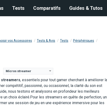
s
ns
Tests
Tests
Comparatifs
Comparatifs
Guides & Tutos
Guides & Tutos
oisir vos Accessoires
Tests & Avis
Tests
Périphériques
Micros streamer
r streamers
, essentiels pour tout gamer cherchant à améliorer l
r compétitif, passionné, ou occasionnel, la clarté du son est
uide, nous testons et analysons en profondeur les meilleurs
re un choix éclairé.Pour les streamers en quête de perfection, un
USB
Type de Micro:
Dynamique, cardioïde
Type de Micro:
Microphone à condensateur
former une session de jeu en une expérience immersive pour les
e:
20 Hz - 20 kHz
Réponse en Fréquence:
70 Hz - 15 kHz
Réponse en Fréquence:
20