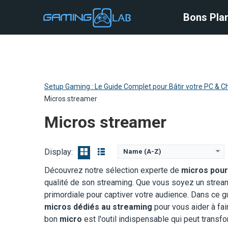
Bons Plan
Bons Pla
Setup Gaming : Le Guide Complet pour Bâtir votre PC & Ch
Micros streamer
Micros streamer
Display:
Name (A-Z)
Découvrez notre sélection experte de
micros pou
qualité de son streaming. Que vous soyez un streame
primordiale pour captiver votre audience. Dans ce g
micros dédiés au streaming
pour vous aider à fai
Type de Micro:
Cardioïde
Type de Micro:
Condensateur 
bon
micro
est l'outil indispensable qui peut trans
Réponse en Fréquence:
20 Hz à 20 kHz
Réponse en Fréquenc