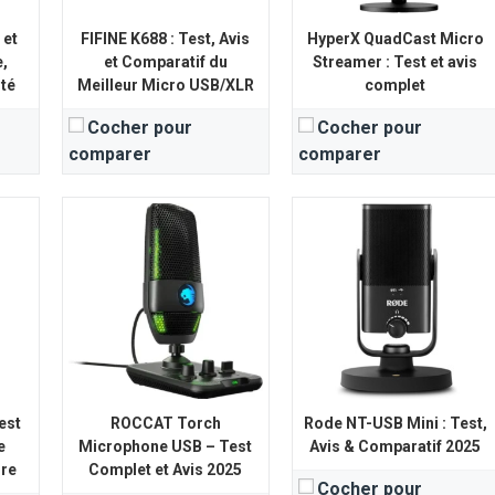
 et
FIFINE K688 : Test, Avis
HyperX QuadCast Micro
,
et Comparatif du
Streamer : Test et avis
ité
Meilleur Micro USB/XLR
complet
Cocher pour
Cocher pour
comparer
comparer
Type de Micro:
Microphone à condensateur cardioïde à grande membrane
ue
Réponse en Fréquence:
20 Hz – 20 kHz
e:
50 Hz - 20 000 Hz
View Details →
est
ROCCAT Torch
Rode NT-USB Mini : Test,
e
Microphone USB – Test
Avis & Comparatif 2025
ire
Complet et Avis 2025
Cocher pour