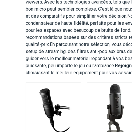
viewers. Avec les technologies avancées, tels que la 
View Details →
View Details →
bon micro peut sembler complexe. C’est là que nous
et des comparatifs pour simplifier votre décision.
condensateur de haute fidélité, parfaits pour les 
pour les espaces avec beaucoup de bruits de fond. 
recommandations basées sur des critères stricts tels q
qualité-prix.En parcourant notre sélection, vous dé
setup de streaming, des filtres anti-pop aux bras d
guider vers le meilleur matériel répondant à vos bes
puissante, peu importe le jeu ou l'ambiance.
Rejoig
choisissant le meilleur équipement pour vos sessi
Type de Micro:
Condensateur électret cardioïde
Type de Micro:
Microphone électrostatique ultr
Réponse en Fréquence:
20 Hz - 20 kHz
Réponse en Fréquenc
View Details →
View Details →