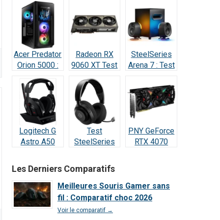
Test & Avis
Acer Predator
Radeon RX
SteelSeries
Orion 5000 :
9060 XT Test
Arena 7 : Test
Test Complet
Avis 2026 : la
2026 —
RTX 5070
meilleure
Vraiment
(2026)
carte à 498 €
incroyable ?
?
Logitech G
Test
PNY GeForce
Astro A50
SteelSeries
RTX 4070
Lightspeed :
Arctis Nova 5
SUPER : Test
Notre Test
Wireless : Le
& Avis Ultime
Les Derniers Comparatifs
Complet et
meilleur
Avis 2026
rapport
Meilleures Souris Gamer sans
qualité/prix
fil : Comparatif choc 2026
de 2026 ?
Voir le comparatif →