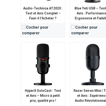
Audio-Technica AT2020 :
Blue Yeti USB – Test
Test et Avis Complet –
Avis : Performance
Faut-il l’Acheter ?
Ergonomie et Fiabil
Cocher pour
Cocher pour
comparer
comparer
Type de Micro:
Microphone dynamique
Type de Micro:
Dynamiq
Réponse en Fréquence:
50 Hz - 20 kHz
Réponse en Fréquenc
View Details →
View Details →
HyperX SoloCast : Test
Razer Seiren Mini | T
et Avis – Micro à petit
et Avis : Expérienc
prix, qualité pro !
Audio Révolutionna