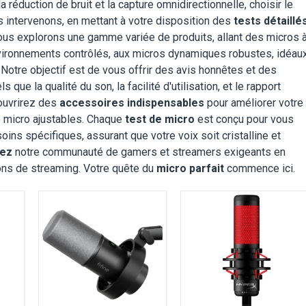
réduction de bruit et la capture omnidirectionnelle, choisir le
View Details →
View Details →
 intervenons, en mettant à votre disposition des
tests détaillé
Nous explorons une gamme variée de produits, allant des micros 
environnements contrôlés, aux micros dynamiques robustes, idéau
Notre objectif est de vous offrir des avis honnêtes et des
ue la qualité du son, la facilité d'utilisation, et le rapport
couvrirez des
accessoires indispensables
pour améliorer votre
e micro ajustables. Chaque
test de micro
est conçu pour vous
oins spécifiques, assurant que votre voix soit cristalline et
nez
notre communauté de gamers et streamers exigeants en
ons de streaming. Votre quête du
micro parfait
commence ici.
a-compact
Type de Micro:
Condensateur
Type de Micro:
Microphone à condensateur avec directivité cardioïde
e:
20 Hz - 20 kHz
Réponse en Fréquence:
20 Hz – 20 kHz
Réponse en Fréquence:
20
View Details →
View Details →