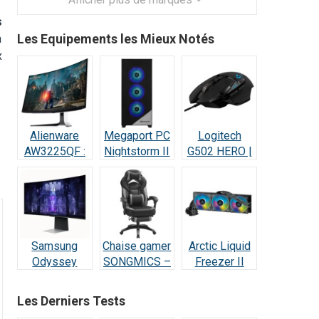
s
Les Equipements les Mieux Notés
à
x
Alienware
Megaport PC
Logitech
AW3225QF :
Nightstorm II
G502 HERO |
Test Écran
Intel Core i9 :
Test et Avis :
Gaming QD-
Test et Avis
Le Champion
OLED 4K
des Gamers
240Hz
Samsung
Chaise gamer
Arctic Liquid
 Hz - 20 kHz
Odyssey
SONGMICS –
Freezer II
OLED G8 :
Test et Avis
420 RGB –
Écran Ultra-
Test et Avis
Les Derniers Tests
Performant –