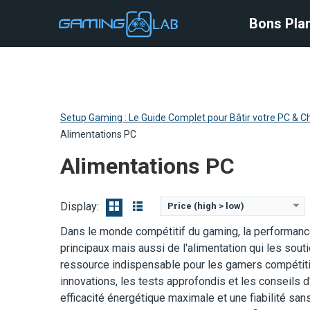
Bons Plan
Bons Pla
Setup Gaming : Le Guide Complet pour Bâtir votre PC & Ch
Alimentations PC
Alimentations PC
Puissance nominale:
750 W
Puissance nominale:
8
Certification d'efficacité énergétique:
Certification d'effica
80 PLUS Gold
View Details →
View Details →
Display:
Price (high > low)
Dans le monde compétitif du gaming, la performa
principaux mais aussi de l'alimentation qui les sout
ressource indispensable pour les gamers compétiti
innovations, les tests approfondis et les conseils d'
efficacité énergétique maximale et une fiabilité sa