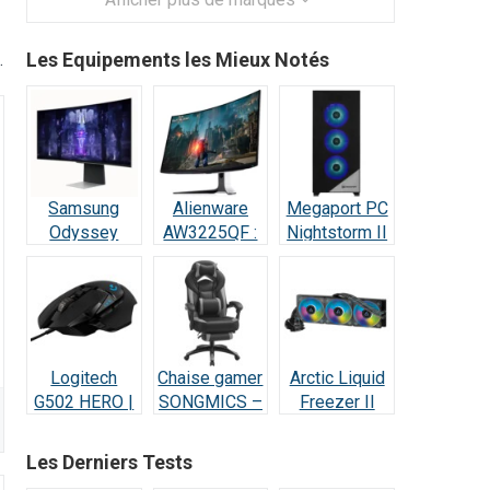
Les Equipements les Mieux Notés
.
énergétique:
80 PLUS Platinum
Samsung
Alienware
Megaport PC
Odyssey
AW3225QF :
Nightstorm II
OLED G8 :
Test Écran
Intel Core i9 :
Écran Ultra-
Gaming QD-
Test et Avis
Performant –
OLED 4K
Test & Avis
240Hz
Logitech
Chaise gamer
Arctic Liquid
G502 HERO |
SONGMICS –
Freezer II
Test et Avis :
Test et Avis
420 RGB –
Le Champion
Test et Avis
Les Derniers Tests
des Gamers