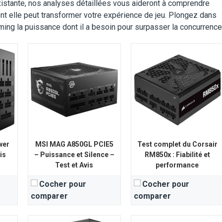
xistante, nos analyses détaillées vous aideront à comprendre
nt elle peut transformer votre expérience de jeu. Plongez dans
ing la puissance dont il a besoin pour surpasser la concurrence
50W
Puissance nominale:
750W
Puissance nominale:
1500 Watts
cité énergétique:
Certification d'efficacité énergétique:
80 Plus Gold
80PLUS GOLD
Certification d'efficacité 
View Details →
View Details →
wer
MSI MAG A850GL PCIE5
Test complet du Corsair
is
– Puissance et Silence –
RM850x : Fiabilité et
Test et Avis
performance
Cocher pour
Cocher pour
comparer
comparer