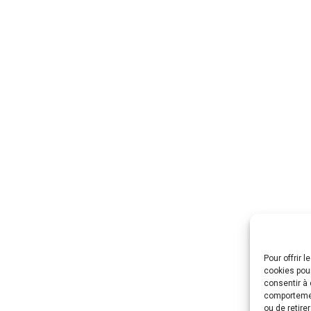
Pour offrir 
cookies pour
consentir à 
comportement
ou de retire