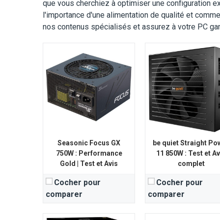
que vous cherchiez à optimiser une configuration e
l'importance d'une alimentation de qualité et comme
nos contenus spécialisés et assurez à votre PC gam
Puissance nominale:
1000W
Puissance nominale:
8
Certification d'efficacité énergétique:
Certification d'effica
80 Plus Gold
View Details →
View Details →
Seasonic Focus GX
be quiet Straight Po
750W : Performance
11 850W : Test et Av
Gold | Test et Avis
complet
Cocher pour
Cocher pour
comparer
comparer