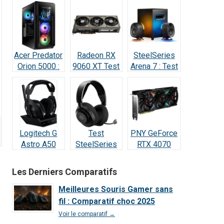
Acer Predator
Radeon RX
SteelSeries
Orion 5000 :
9060 XT Test
Arena 7 : Test
Test Complet
Avis 2026 : la
2026 —
RTX 5070
meilleure
Vraiment
(2026)
carte à 498 €
incroyable ?
?
Logitech G
Test
PNY GeForce
Astro A50
SteelSeries
RTX 4070
Lightspeed :
Arctis Nova 5
SUPER : Test
Notre Test
Wireless : Le
& Avis Ultime
Les Derniers Comparatifs
Complet et
meilleur
Avis 2026
rapport
Meilleures Souris Gamer sans
qualité/prix
fil : Comparatif choc 2025
de 2026 ?
Voir le comparatif →