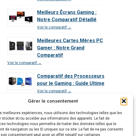
Meilleurs Écrans Gaming :
Notre Comparatif Détaillé
Voir le comparatif →
Meilleures Cartes Mères PC
Gamer : Notre Grand
Comparatif
Voir le comparatif →
Comparatif des Processeurs
pour le Gaming : Guide Ultime
Voir le comparatif →
Gérer le consentement
Comparatif Exclusif | Les 3
Meilleurs PC Gamer Décryptés
les meilleures expériences, nous utilisons des technologies telles que les
 stocker et/ou accéder aux informations des appareils. Le fait de
Voir le comparatif →
ces technologies nous permettra de traiter des données telles que le
 de navigation ou les ID uniques sur ce site. Le fait de ne pas consentir
r son consentement peut avoir un effet négatif sur certaines