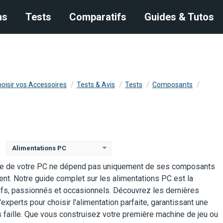
s
ns
Tests
Tests
Comparatifs
Comparatifs
Guides & Tutos
Guides & Tutos
oisir vos Accessoires
Tests & Avis
Tests
Composants
50W
Puissance nominale:
850W
Puissance nominale:
850 Watts
cité énergétique:
Certification d'efficacité énergétique:
80 PLUS Gold
Certification d'efficacité 
80 PLUS Gold
View Details →
View Details →
Alimentations PC
nce de votre PC ne dépend pas uniquement de ses composants
ient. Notre guide complet sur les alimentations PC est la
fs, passionnés et occasionnels. Découvrez les dernières
experts pour choisir l'alimentation parfaite, garantissant une
ns faille. Que vous construisez votre première machine de jeu ou