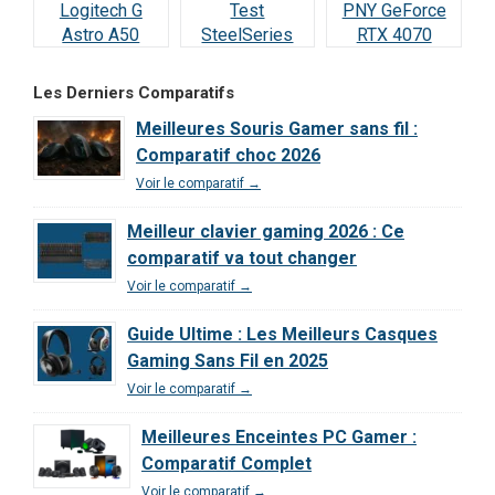
Logitech G
Test
PNY GeForce
Astro A50
SteelSeries
RTX 4070
Lightspeed :
Arctis Nova 5
SUPER : Test &
Notre Test
Wireless : Le
Avis Ultime
Les Derniers Comparatifs
Complet et Avis
meilleur rapport
Meilleures Souris Gamer sans fil :
2026
qualité/prix de
Comparatif choc 2026
2026 ?
Voir le comparatif →
Meilleur clavier gaming 2026 : Ce
comparatif va tout changer
Voir le comparatif →
Guide Ultime : Les Meilleurs Casques
Gaming Sans Fil en 2025
Voir le comparatif →
Meilleures Enceintes PC Gamer :
Comparatif Complet
Voir le comparatif →