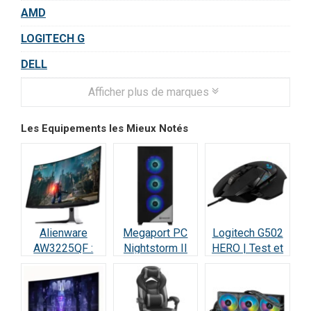
AMD
LOGITECH G
DELL
Afficher plus de marques
Les Equipements les Mieux Notés
Alienware
Megaport PC
Logitech G502
AW3225QF :
Nightstorm II
HERO | Test et
Test Écran
Intel Core i9 :
Avis : Le
Gaming QD-
Test et Avis
Champion des
OLED 4K 240Hz
Gamers