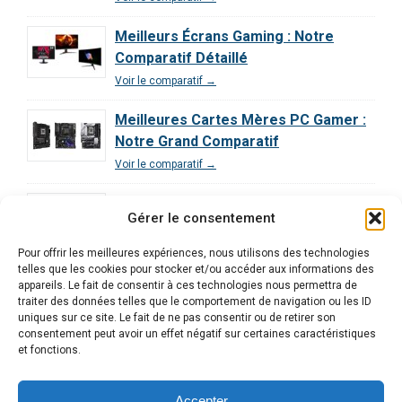
Meilleurs Écrans Gaming : Notre
Comparatif Détaillé
Voir le comparatif →
Meilleures Cartes Mères PC Gamer :
Notre Grand Comparatif
Voir le comparatif →
Comparatif des Processeurs pour le
Gérer le consentement
Gaming : Guide Ultime
Voir le comparatif →
Pour offrir les meilleures expériences, nous utilisons des technologies
telles que les cookies pour stocker et/ou accéder aux informations des
Comparatif Exclusif | Les 3 Meilleurs
appareils. Le fait de consentir à ces technologies nous permettra de
traiter des données telles que le comportement de navigation ou les ID
PC Gamer Décryptés
uniques sur ce site. Le fait de ne pas consentir ou de retirer son
Voir le comparatif →
consentement peut avoir un effet négatif sur certaines caractéristiques
et fonctions.
Accepter