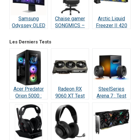
Samsung
Chaise gamer
Arctic Liquid
Odyssey OLED
SONGMICS –
Freezer II 420
G8 : Écran Ultra-
Test et Avis
RGB – Test et
Performant –
Avis
Les Derniers Tests
Test & Avis
Acer Predator
Radeon RX
SteelSeries
Orion 5000 :
9060 XT Test
Arena 7 : Test
Test Complet
Avis 2026 : la
2026 —
RTX 5070
meilleure carte
Vraiment
(2026)
à 498 € ?
incroyable ?